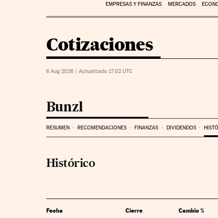
EMPRESAS Y FINANZAS
MERCADOS
ECON
Cotizaciones
6 Aug 2026
|
Actualizado 17:02
UTC
Bunzl
RESUMEN
RECOMENDACIONES
FINANZAS
DIVIDENDOS
HIST
Histórico
Fecha
Cierre
Cambio %