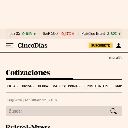
Ibex 35
0,61%
S&P 500
-0,17%
Petróleo Brent
3,82%
SUSCRÍBETE
Cotizaciones
BOLSAS
DIVISAS
DEUDA
MATERIAS PRIMAS
TIPOS DE INTERÉS
CRIPTO
6 Aug 2026
|
Actualizado 22:02
UTC
Bristol-Myers