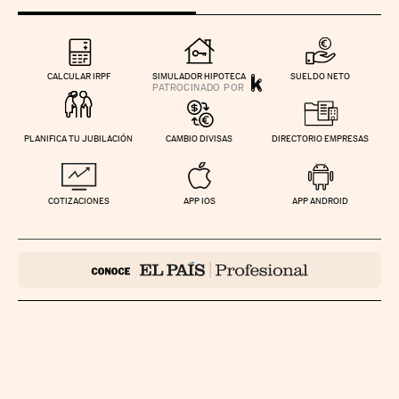
CALCULAR IRPF
SIMULADOR HIPOTECA
SUELDO NETO
PLANIFICA TU JUBILACIÓN
CAMBIO DIVISAS
DIRECTORIO EMPRESAS
COTIZACIONES
APP IOS
APP ANDROID