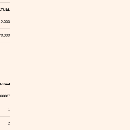
CTUAL
12,000
70,000
Actual
.66667
1
2