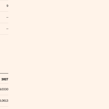
9
--
--
2027
9,0330
8,0613