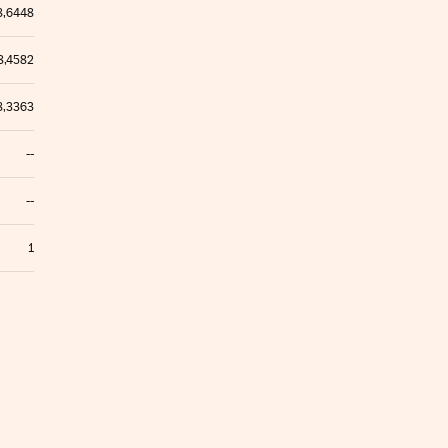
8,6448
8,4582
8,3363
--
--
1