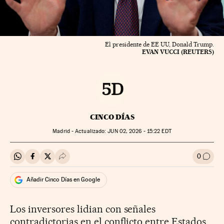
El presidente de EE UU, Donald Trump.
EVAN VUCCI (REUTERS)
CINCO DÍAS
Madrid -
actualizado:
JUN
02, 2026 - 15:22
EDT
0
Compartir en Whatsapp
Compartir en Facebook
Compartir en Twitter
Desplegar Redes Sociales
Ir a l
Añadir Cinco Días en Google
Los inversores lidian con señales
contradictorias en el conflicto entre Estados