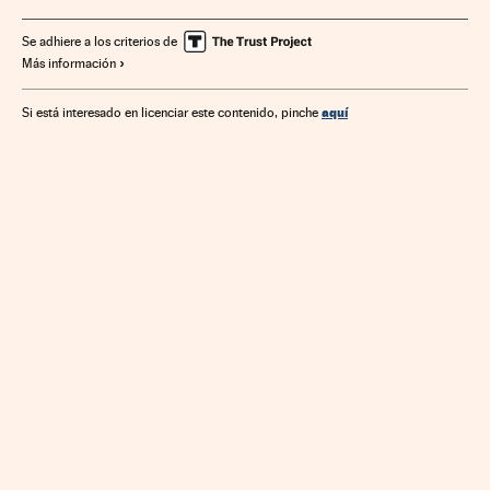
Dow Jones
Nasdaq
FTSE
DAX Xetra
CAC 40
S&P 500
Nikkei
Mercados financieros
Economía
Se adhiere a los criterios de
Más información
Finanzas
Materias primas
Brent
Bolsa Madrid
aquí
Si está interesado en licenciar este contenido, pinche