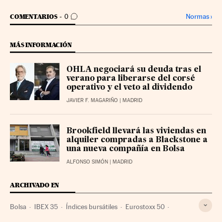
IR A LOS COMENTARIOS
Normas
›
COMENTARIOS
0
MÁS INFORMACIÓN
OHLA negociará su deuda tras el
verano para liberarse del corsé
operativo y el veto al dividendo
JAVIER F. MAGARIÑO
| MADRID
Brookfield llevará las viviendas en
alquiler compradas a Blackstone a
una nueva compañía en Bolsa
ALFONSO SIMÓN
| MADRID
ARCHIVADO EN
Bolsa
IBEX 35
Índices bursátiles
Eurostoxx 50