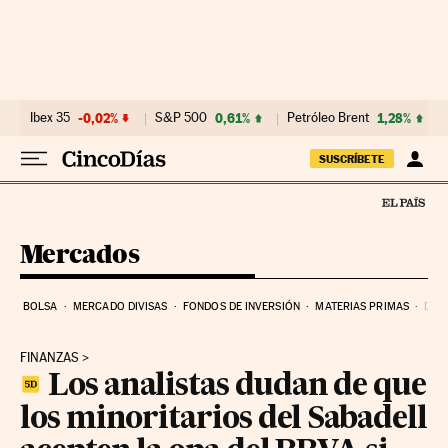
Ir al contenido
Ibex 35
-0,02%
S&P 500
0,61%
Petróleo Brent
1,28%
SUSCRÍBETE
Mercados
BOLSA
MERCADO DIVISAS
FONDOS DE INVERSIÓN
MATERIAS PRIMAS
DEU
FINANZAS
Los analistas dudan de que
los minoritarios del Sabadell