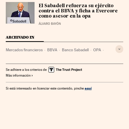
El Sabadell refuerza su ejército
contra el BBVA y ficha a Evercore
como asesor en la opa
ÁLVARO BAYÓN
ARCHIVADO EN
Mercados financieros
BBVA
Banco Sabadell
OPA
OPA hostil
Operaciones bancarias
Operaciones corporativas
Fusiones bancarias
Se adhiere a los criterios de
Más información
Fusiones empresariales
Inversión
Bolsa
aquí
Si está interesado en licenciar este contenido, pinche