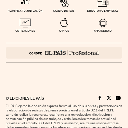
PLANIFICA TU JUBILACIÓN
CAMBIO DIVISAS
DIRECTORIO EMPRESAS
COTIZACIONES
APP IOS
APP ANDROID
©
EDICIONES EL PAÍS
Cinco Días en F
Cinco Días e
Cinco 
EL PAÍS ejerce la oposición expresa frente al uso de sus obras y prestaciones en
la elaboración de revistas de prensa prevista en el artículo 32.1 del TRLPI;
también realiza la reserva expresa frente a la reproducción, distribución y
comunicación pública de sus trabajos y artículos sobre temas de actualidad
prevista en el artículo 33.1 del TRLPI; y, asimismo, realiza una reserva expresa
de las reproducciones y usos de las obras y otras prestaciones accesibles desde