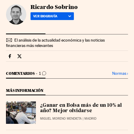
Ricardo Sobrino
VER BIOGRAFÍA
El análisis de la actualidad económica y las noticias
financieras más relevantes
Mercados Financieros Cinco Días en Facebook
Mercados Financieros Cinco Días en Twitter
IR A LOS COMENTARIOS
Normas
›
COMENTARIOS
1
MÁS INFORMACIÓN
¿Ganar en Bolsa más de un 10% al
año? Mejor olvidarse
MIGUEL MORENO MENDIETA
| MADRID