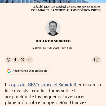
Sede del BBVA en Madrid, en una imagen de archivo.
JOSÉ MIGUEL SÁNCHEZ (ALAMY/CORDON PRESS)
RICARDO SOBRINO
Madrid -
SEP
08, 2025 - 23:45
EDT
1
Compartir en Whatsapp
Compartir en Facebook
Compartir en Twitter
Desplegar Redes Sociales
Ir a l
Añadir Cinco Días en Google
La
opa del BBVA sobre el Sabadell
entra en su
fase decisiva con las dudas sobre la
aceptación de los pequeños inversores
planeando sobre la operación. Una vez