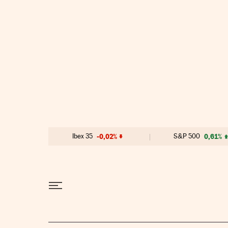
Ir al contenido
Ibex 35
-0,02%
S&P 500
0,61%