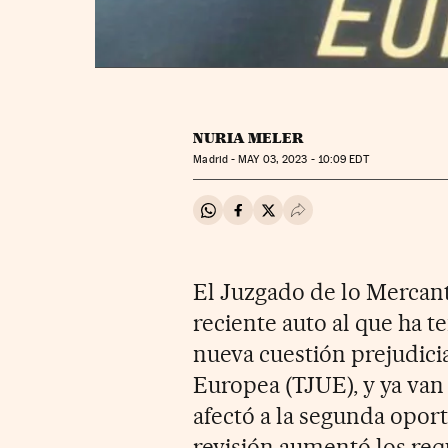
NURIA MELER
Madrid -
MAY
03, 2023 - 10:09
EDT
Compartir en Whatsapp
Compartir en Facebook
Compartir en Twitter
Desplegar Redes Soci
El Juzgado de lo Mercant
reciente auto al que ha t
nueva cuestión prejudicia
Europea (TJUE), y ya van
afectó a la segunda opor
revisión aumentó los requ