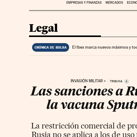
EMPRESAS Y FINANZAS
MERCADOS
ECON
Legal
El Ibex marca nuevos máximos y to
CRÓNICA DE BOLSA
INVASIÓN MILITAR
i
TRIBUNA
Las sanciones a R
la vacuna Sput
La restricción comercial de pr
Rusia no se aplica a los de us