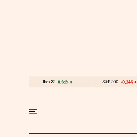
Ir al contenido
Ibex 35
0,61%
S&P 500
-0,24%