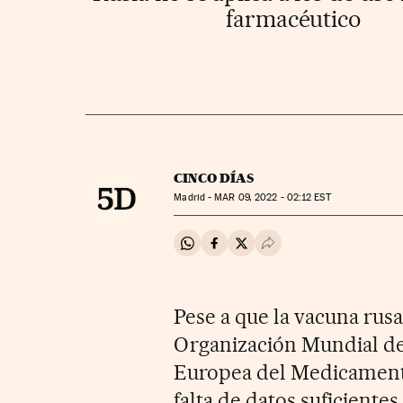
farmacéutico
CINCO DÍAS
Madrid -
MAR
09, 2022 - 02:12
EST
Compartir en Whatsapp
Compartir en Facebook
Compartir en Twitter
Desplegar Redes Soci
Pese a que la vacuna rusa
Organización Mundial de 
Europea del Medicamento
falta de datos suficientes