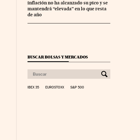
inflación no ha alcanzado su pico y se
mantendrá “elevada” en lo que resta
de año
BUSCAR BOLSAS Y MERCADOS
IBEX 35
EUROSTOXX
S&P 500