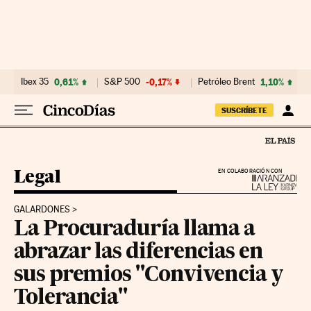
Ir al contenido
Ibex 35
0,61%
S&P 500
-0,17%
Petróleo Brent
1,10%
SUSCRÍBETE
Legal
EN COLABORACIÓN CON
GALARDONES
La Procuraduría llama a
abrazar las diferencias en
sus premios "Convivencia y
Tolerancia"