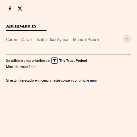
Legal Cinco Días en Facebook
Legal Cinco Días en Twitter
ARCHIVADO EN
Carmen Calvo
Isabel Díaz Ayuso
Manuel Pizarro
Fernando Grande-Marlaska
Juan Carlos Campo
Abogados
Gente
Sociedad
Política
Justicia
Se adhiere a los criterios de
Más información
aquí
Si está interesado en licenciar este contenido, pinche