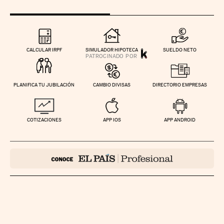
CALCULAR IRPF
SIMULADOR HIPOTECA
SUELDO NETO
PLANIFICA TU JUBILACIÓN
CAMBIO DIVISAS
DIRECTORIO EMPRESAS
COTIZACIONES
APP IOS
APP ANDROID