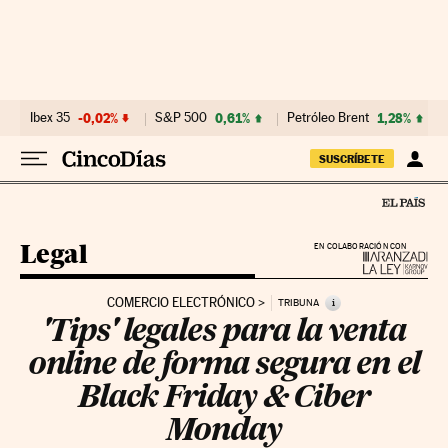
Ir al contenido
Ibex 35
-0,02%
S&P 500
0,61%
Petróleo Brent
1,28%
SUSCRÍBETE
Legal
EN COLABORACIÓN CON
COMERCIO ELECTRÓNICO
i
TRIBUNA
'Tips' legales para la venta
online de forma segura en el
Black Friday & Ciber
Monday