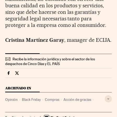
buena calidad en los productos y servicios,
sino que debe hacerse con las garantías y
seguridad legal necesarias tanto para
proteger a la empresa como al consumidor.
Cristina Martínez Garay
, manager de ECIJA.
Recibe la información jurídica y sobre el sector de los
despachos de Cinco Días y EL PAÍS
Legal Cinco Días en Facebook
Legal Cinco Días en Twitter
ARCHIVADO EN
Opinión
Black Friday
Compras
Acción de gracias
Hábitos consumo
Consumidores
Fiestas
Empresas
Consumo
Internet
Comercio
Economía