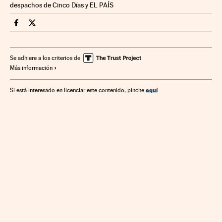
despachos de Cinco Días y EL PAÍS
Legal Cinco Días en Facebook
Legal Cinco Días en Twitter
Se adhiere a los criterios de
Más información
aquí
Si está interesado en licenciar este contenido, pinche