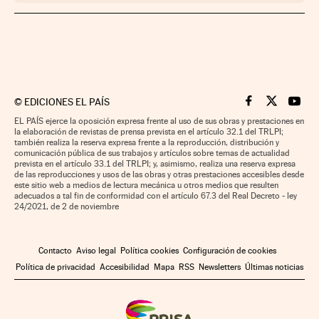
©
EDICIONES EL PAÍS
Cinco Días en F
Cinco Días e
Cinco 
EL PAÍS ejerce la oposición expresa frente al uso de sus obras y prestaciones en
la elaboración de revistas de prensa prevista en el artículo 32.1 del TRLPI;
también realiza la reserva expresa frente a la reproducción, distribución y
comunicación pública de sus trabajos y artículos sobre temas de actualidad
prevista en el artículo 33.1 del TRLPI; y, asimismo, realiza una reserva expresa
de las reproducciones y usos de las obras y otras prestaciones accesibles desde
este sitio web a medios de lectura mecánica u otros medios que resulten
adecuados a tal fin de conformidad con el artículo 67.3 del Real Decreto - ley
24/2021, de 2 de noviembre
Contacto
Aviso legal
Política cookies
Configuración de cookies
Política de privacidad
Accesibilidad
Mapa
RSS
Newsletters
Últimas noticias