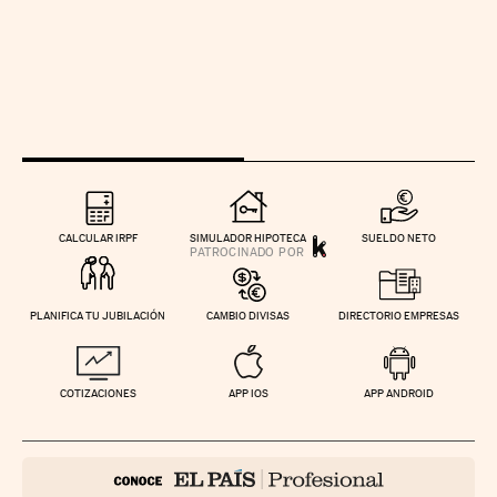
CALCULAR IRPF
SIMULADOR HIPOTECA
SUELDO NETO
PLANIFICA TU JUBILACIÓN
CAMBIO DIVISAS
DIRECTORIO EMPRESAS
COTIZACIONES
APP IOS
APP ANDROID