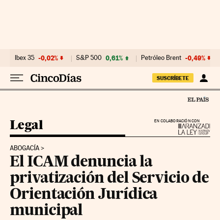
Ir al contenido
Ibex 35
-0,02%
S&P 500
0,61%
Petróleo Brent
-0,49%
SUSCRÍBETE
Legal
EN COLABORACIÓN CON
ABOGACÍA
El ICAM denuncia la
privatización del Servicio de
Orientación Jurídica
municipal