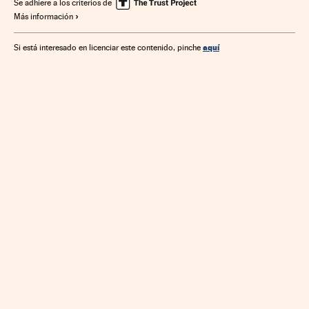
Derecho
Sucesos
Transporte
Sociedad
Justicia
Se adhiere a los criterios de
Más información
aquí
Si está interesado en licenciar este contenido, pinche