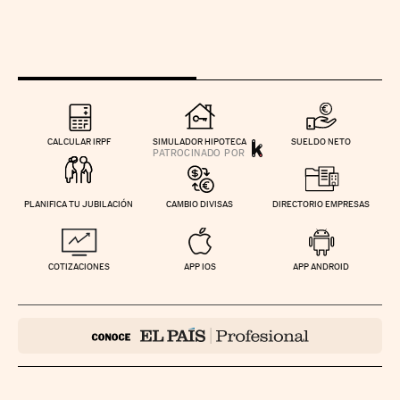
CALCULAR IRPF
SIMULADOR HIPOTECA
SUELDO NETO
PLANIFICA TU JUBILACIÓN
CAMBIO DIVISAS
DIRECTORIO EMPRESAS
COTIZACIONES
APP IOS
APP ANDROID