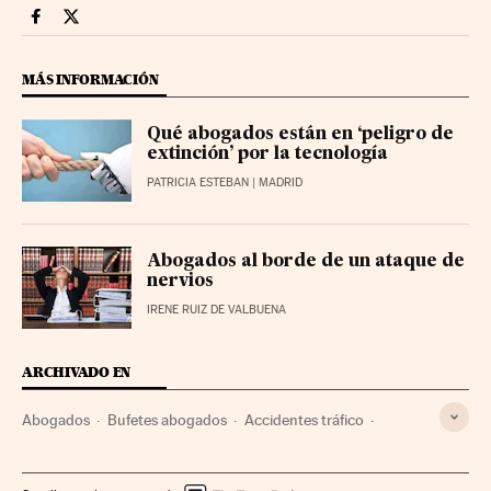
Legal Cinco Días en Facebook
Legal Cinco Días en Twitter
MÁS INFORMACIÓN
Qué abogados están en ‘peligro de
extinción’ por la tecnología
PATRICIA ESTEBAN
| MADRID
Abogados al borde de un ataque de
nervios
IRENE RUIZ DE VALBUENA
ARCHIVADO EN
Abogados
Bufetes abogados
Accidentes tráfico
Aseguradoras
Accidentes
Seguros
Tráfico
Gente