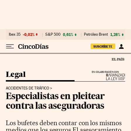
Ir al contenido
Ibex 35
-0,02%
S&P 500
0,61%
Petróleo Brent
1,28%
SUSCRÍBETE
Legal
EN COLABORACIÓN CON
ACCIDENTES DE TRÁFICO
Especialistas en pleitear
contra las aseguradoras
Los bufetes deben contar con los mismos
medios que los seguros El asesoramiento