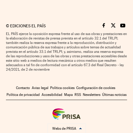
©
EDICIONES EL PAÍS
Cinco Días en F
Cinco Días e
Cinco 
EL PAÍS ejerce la oposición expresa frente al uso de sus obras y prestaciones en
la elaboración de revistas de prensa prevista en el artículo 32.1 del TRLPI;
también realiza la reserva expresa frente a la reproducción, distribución y
comunicación pública de sus trabajos y artículos sobre temas de actualidad
prevista en el artículo 33.1 del TRLPI; y, asimismo, realiza una reserva expresa
de las reproducciones y usos de las obras y otras prestaciones accesibles desde
este sitio web a medios de lectura mecánica u otros medios que resulten
adecuados a tal fin de conformidad con el artículo 67.3 del Real Decreto - ley
24/2021, de 2 de noviembre
Contacto
Aviso legal
Política cookies
Configuración de cookies
Política de privacidad
Accesibilidad
Mapa
RSS
Newsletters
Últimas noticias
Webs de PRISA