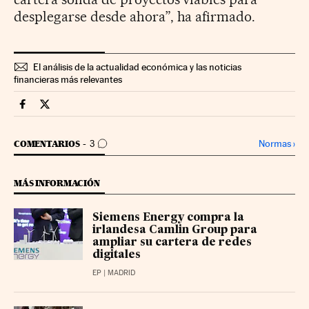
desplegarse desde ahora”, ha afirmado.
El análisis de la actualidad económica y las noticias
financieras más relevantes
Companias Cinco Días en Facebook
Companias Cinco Días en Twitter
IR A LOS COMENTARIOS
Normas
›
COMENTARIOS
3
MÁS INFORMACIÓN
Siemens Energy compra la
irlandesa Camlin Group para
ampliar su cartera de redes
digitales
EP
| MADRID