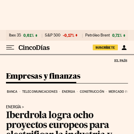
Ir al contenido
Ibex 35
0,61%
S&P 500
-0,17%
Petróleo Brent
0,71%
SUSCRÍBETE
Empresas y finanzas
BANCA
TELECOMUNICACIONES
ENERGIA
CONSTRUCCIÓN
MERCADO INMOB
ENERGÍA
Iberdrola logra ocho
proyectos europeos para