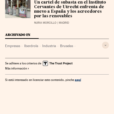
Un cartel de subasta en el Instituto
Cervantes de Utrecht enfrenta de
nuevo a España y los acreedores
por las renovables
NURIA MORCILLO
| MADRID
ARCHIVADO EN
Empresas
Iberdrola
Industria
Bruselas
Comisión Europea
Energía eléctrica
Energías renovables
Emisión gases
Se adhiere a los criterios de
Más información
aquí
Si está interesado en licenciar este contenido, pinche