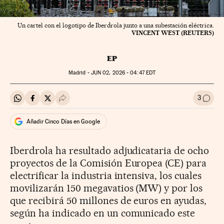
Un cartel con el logotipo de Iberdrola junto a una subestación eléctrica.
VINCENT WEST (REUTERS)
EP
Madrid -
JUN
02, 2026 - 04:47
EDT
3
Compartir en Whatsapp
Compartir en Facebook
Compartir en Twitter
Desplegar Redes Sociales
Ir a l
Añadir Cinco Días en Google
Iberdrola ha resultado adjudicataria de ocho
proyectos de la Comisión Europea (CE) para
electrificar la industria intensiva, los cuales
movilizarán 150 megavatios (MW) y por los
que recibirá 50 millones de euros en ayudas,
según ha indicado en un comunicado este