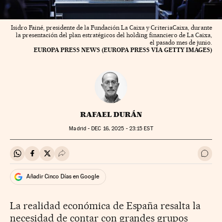
Isidro Fainé, presidente de la Fundación La Caixa y CriteriaCaixa, durante
la presentación del plan estratégicos del holding financiero de La Caixa,
el pasado mes de junio.
EUROPA PRESS NEWS (EUROPA PRESS VIA GETTY IMAGES)
RAFAEL DURÁN
Madrid -
DEC
16, 2025 - 23:15
EST
Compartir en Whatsapp
Compartir en Facebook
Compartir en Twitter
Desplegar Redes Sociales
Ir a 
Añadir Cinco Días en Google
La realidad económica de España resalta la
necesidad de contar con grandes grupos