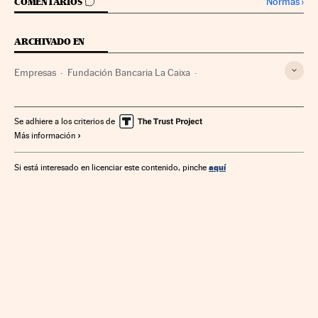
IR A LOS COMENTARIOS
Normas
›
COMENTARIOS
ARCHIVADO EN
Empresas
Fundación Bancaria La Caixa
Criteria CaixaHolding
Telefónica
El Corte Inglés
SEPI
CaixaBank
Se adhiere a los criterios de
Más información
aquí
Si está interesado en licenciar este contenido, pinche