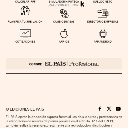
CALCULAR IRPF
SIMULADOR HIPOTECA
SUELDO NETO
PLANIFICA TU JUBILACIÓN
CAMBIO DIVISAS
DIRECTORIO EMPRESAS
COTIZACIONES
APP IOS
APP ANDROID
©
EDICIONES EL PAÍS
Cinco Días en F
Cinco Días e
Cinco 
EL PAÍS ejerce la oposición expresa frente al uso de sus obras y prestaciones en
la elaboración de revistas de prensa prevista en el artículo 32.1 del TRLPI;
también realiza la reserva expresa frente a la reproducción, distribución y