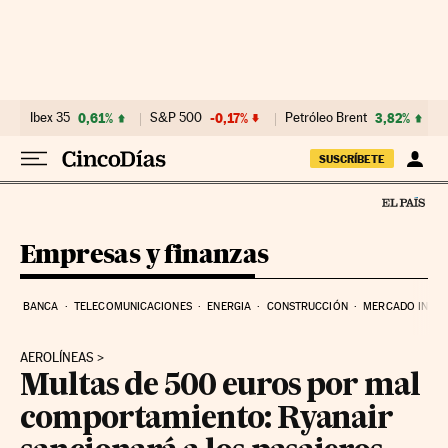
Ir al contenido
Ibex 35
0,61%
S&P 500
-0,17%
Petróleo Brent
3,82%
SUSCRÍBETE
Empresas y finanzas
BANCA
TELECOMUNICACIONES
ENERGIA
CONSTRUCCIÓN
MERCADO INMOB
AEROLÍNEAS
Multas de 500 euros por mal
comportamiento: Ryanair