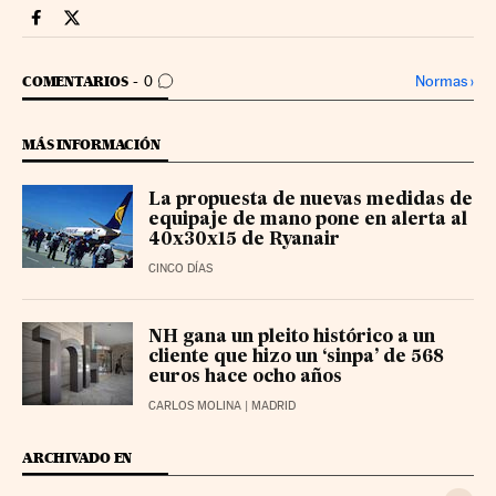
Companias Cinco Días en Facebook
Companias Cinco Días en Twitter
IR A LOS COMENTARIOS
Normas
›
COMENTARIOS
0
MÁS INFORMACIÓN
La propuesta de nuevas medidas de
equipaje de mano pone en alerta al
40x30x15 de Ryanair
CINCO DÍAS
NH gana un pleito histórico a un
cliente que hizo un ‘sinpa’ de 568
euros hace ocho años
CARLOS MOLINA
| MADRID
ARCHIVADO EN