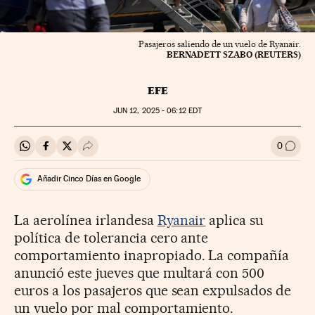
Pasajeros saliendo de un vuelo de Ryanair.
BERNADETT SZABO (REUTERS)
EFE
JUN
12, 2025 - 06:12
EDT
0
Compartir en Whatsapp
Compartir en Facebook
Compartir en Twitter
Desplegar Redes Sociales
Ir a l
Añadir Cinco Días en Google
La aerolínea irlandesa
Ryanair
aplica su
política de tolerancia cero ante
comportamiento inapropiado. La compañía
anunció este jueves que multará con 500
euros a los pasajeros que sean expulsados de
un vuelo por mal comportamiento.