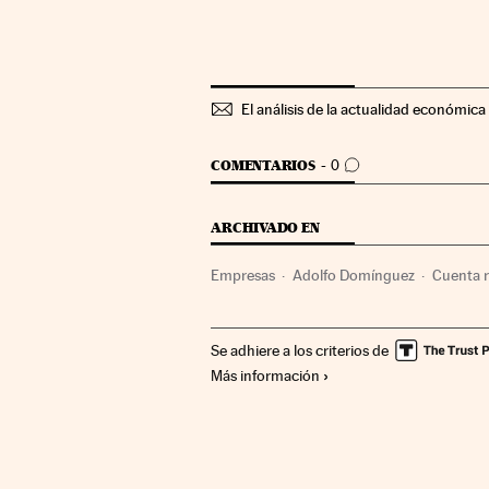
El análisis de la actualidad económica 
IR A LOS COMENTARIOS
COMENTARIOS
0
ARCHIVADO EN
Empresas
Adolfo Domínguez
Cuenta 
Se adhiere a los criterios de
Más información