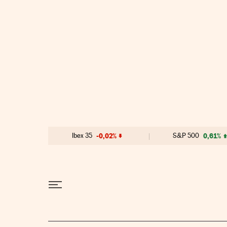
Ir al contenido
Ibex 35
-0,02%
S&P 500
0,61%