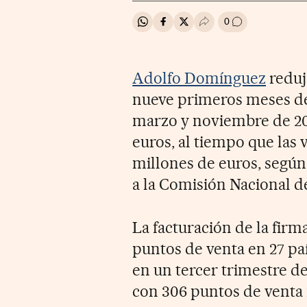
0
Compartir en Whatsapp
Compartir en Facebook
Compartir en Twitter
Desplegar Redes Soci
Ir a los comenta
Adolfo Domínguez
reduj
nueve primeros meses de s
marzo y noviembre de 2024
euros, al tiempo que las v
millones de euros, según
a la Comisión Nacional d
La facturación de la fir
puntos de venta en 27 paí
en un tercer trimestre de
con 306 puntos de venta