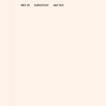
IBEX 35
EUROSTOXX
S&P 500
nco Días en Facebook
s Cinco Días en Twitter