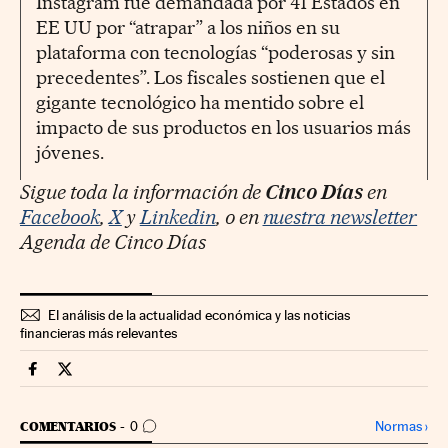
Instagram fue demandada por 41 Estados en
EE UU por “atrapar” a los niños en su
plataforma con tecnologías “poderosas y sin
precedentes”. Los fiscales sostienen que el
gigante tecnológico ha mentido sobre el
impacto de sus productos en los usuarios más
jóvenes.
Sigue toda la información de
Cinco Días
en
Facebook
,
X
y
Linkedin
, o en
nuestra newsletter
Agenda de Cinco Días
El análisis de la actualidad económica y las noticias
financieras más relevantes
Companias Cinco Días en Facebook
Companias Cinco Días en Twitter
IR A LOS COMENTARIOS
Normas
›
COMENTARIOS
0