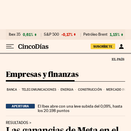
Ir al contenido
Ibex 35
0,61%
S&P 500
-0,17%
Petróleo Brent
1,15%
SUSCRÍBETE
Empresas y finanzas
BANCA
TELECOMUNICACIONES
ENERGIA
CONSTRUCCIÓN
MERCADO INMOB
El Ibex abre con una leve subida del 0,09%, hasta
APERTURA
los 20.198 puntos
RESULTADOS