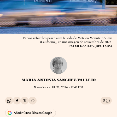
Varios vehículos pasan ante la sede de Meta en Mountain View
(California), en una imagen de noviembre de 2022.
PETER DASILVA (REUTERS)
MARÍA ANTONIA SÁNCHEZ-VALLEJO
Nueva York -
JUL
31, 2024 - 17:41
EDT
0
Compartir en Whatsapp
Compartir en Facebook
Compartir en Twitter
Desplegar Redes Sociales
Ir a l
Añadir Cinco Días en Google