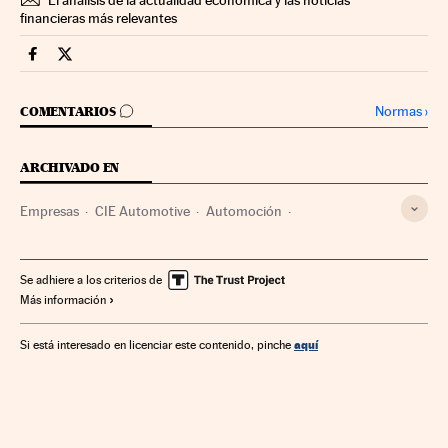
El análisis de la actualidad económica y las noticias
financieras más relevantes
Companias Cinco Días en Facebook
Companias Cinco Días en Twitter
IR A LOS COMENTARIOS
Normas
›
COMENTARIOS
ARCHIVADO EN
Empresas
CIE Automotive
Automoción
Cuenta resultados
Se adhiere a los criterios de
Más información
aquí
Si está interesado en licenciar este contenido, pinche