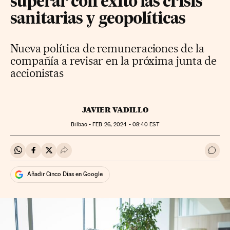
superar con éxito las crisis
sanitarias y geopolíticas
Nueva política de remuneraciones de la
compañía a revisar en la próxima junta de
accionistas
JAVIER VADILLO
Bilbao -
FEB
26, 2024 - 08:40
EST
Compartir en Whatsapp
Compartir en Facebook
Compartir en Twitter
Desplegar Redes Sociales
Ir a 
Añadir Cinco Días en Google