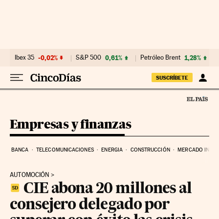
Ir al contenido
Ibex 35
-0,02%
S&P 500
0,61%
Petróleo Brent
1,28%
SUSCRÍBETE
Empresas y finanzas
BANCA
TELECOMUNICACIONES
ENERGIA
CONSTRUCCIÓN
MERCADO INMOB
AUTOMOCIÓN
CIE abona 20 millones al
consejero delegado por