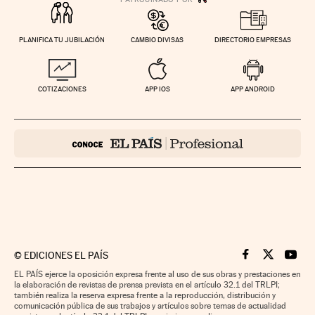
PLANIFICA TU JUBILACIÓN
CAMBIO DIVISAS
DIRECTORIO EMPRESAS
COTIZACIONES
APP IOS
APP ANDROID
©
EDICIONES EL PAÍS
Cinco Días en F
Cinco Días e
Cinco 
EL PAÍS ejerce la oposición expresa frente al uso de sus obras y prestaciones en
la elaboración de revistas de prensa prevista en el artículo 32.1 del TRLPI;
también realiza la reserva expresa frente a la reproducción, distribución y
comunicación pública de sus trabajos y artículos sobre temas de actualidad