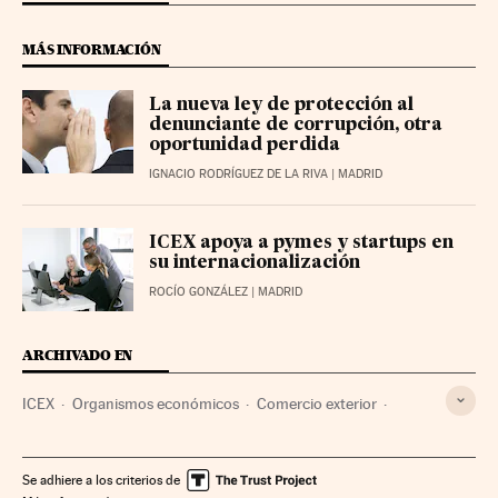
MÁS INFORMACIÓN
La nueva ley de protección al
denunciante de corrupción, otra
oportunidad perdida
IGNACIO RODRÍGUEZ DE LA RIVA
| MADRID
ICEX apoya a pymes y startups en
su internacionalización
ROCÍO GONZÁLEZ
| MADRID
ARCHIVADO EN
ICEX
Organismos económicos
Comercio exterior
Empresas públicas
Sector público
Comercio
Empresas
Economía
Administración pública
Se adhiere a los criterios de