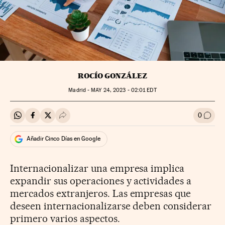
ROCÍO GONZÁLEZ
Madrid -
MAY
24, 2023 - 02:01
EDT
0
Compartir en Whatsapp
Compartir en Facebook
Compartir en Twitter
Desplegar Redes Sociales
Ir a l
Añadir Cinco Días en Google
Internacionalizar una empresa implica
expandir sus operaciones y actividades a
mercados extranjeros. Las empresas que
deseen internacionalizarse deben considerar
primero varios aspectos.