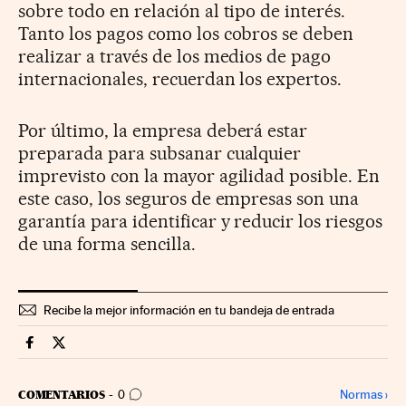
sobre todo en relación al tipo de interés.
Tanto los pagos como los cobros se deben
realizar a través de los medios de pago
internacionales, recuerdan los expertos.
Por último, la empresa deberá estar
preparada para subsanar cualquier
imprevisto con la mayor agilidad posible. En
este caso, los seguros de empresas son una
garantía para identificar y reducir los riesgos
de una forma sencilla.
Recibe la mejor información en tu bandeja de entrada
Territorio Pyme Cinco Días en Facebook
Territorio Pyme Cinco Días en Twitter
IR A LOS COMENTARIOS
Normas
›
COMENTARIOS
0