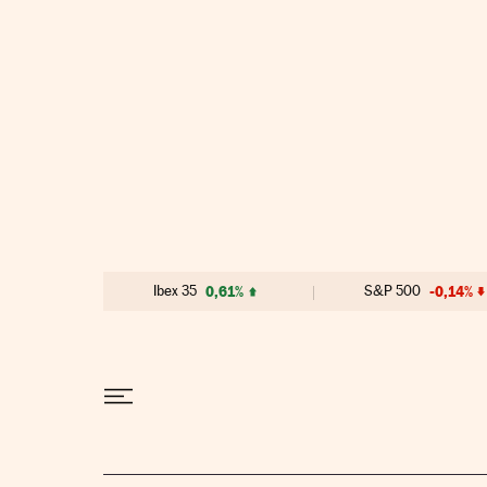
Ir al contenido
Ibex 35
0,61%
S&P 500
-0,14%