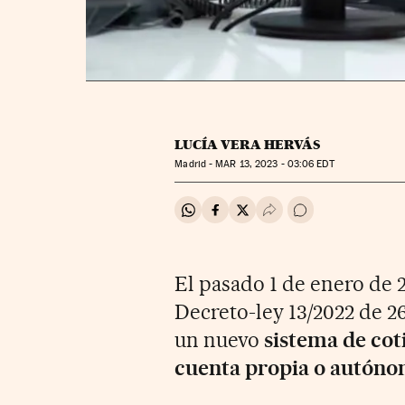
LUCÍA VERA HERVÁS
Madrid -
MAR
13, 2023 - 03:06
EDT
Compartir en Whatsapp
Compartir en Facebook
Compartir en Twitter
Desplegar Redes Soci
Ir a los comentar
El pasado 1 de enero de 
Decreto-ley 13/2022 de 26
un nuevo
sistema de cot
cuenta propia o autóno