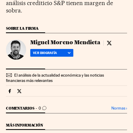
análisis crediticio S&P tienen margen de
sobra.
SOBRE LA FIRMA
Miguel Moreno Mendieta
Miguel More
VER BIOGRAFÍA
El análisis de la actualidad económica y las noticias
financieras más relevantes
Mercados Financieros Cinco Días en Facebook
Mercados Financieros Cinco Días en Twitter
IR A LOS COMENTARIOS
Normas
›
COMENTARIOS
0
MÁS INFORMACIÓN