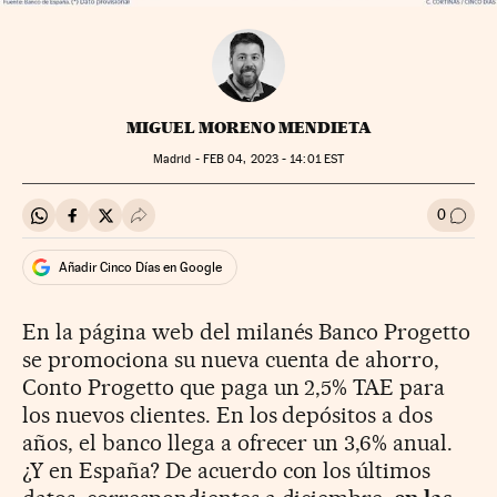
MIGUEL MORENO MENDIETA
Madrid -
FEB
04, 2023 - 14:01
EST
0
Compartir en Whatsapp
Compartir en Facebook
Compartir en Twitter
Desplegar Redes Sociales
Ir a l
Añadir Cinco Días en Google
En la página web del milanés Banco Progetto
se promociona su nueva cuenta de ahorro,
Conto Progetto que paga un 2,5% TAE para
los nuevos clientes. En los depósitos a dos
años, el banco llega a ofrecer un 3,6% anual.
¿Y en España? De acuerdo con los últimos