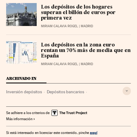
Los depósitos de los hogares
superan el billón de euros por
primera vez
MIRIAM CALAVIA ROGEL
| MADRID
Los depósitos en la zona euro
rentan un 70% más de media que en
España
MIRIAM CALAVIA ROGEL
| MADRID
ARCHIVADO EN
Inversión depósitos
Depósitos bancarios
Finanzas personales
Ahorro
Economía doméstica
Servicios bancarios
Banca
Economía
Finanzas
Se adhiere a los criterios de
Más información
aquí
Si está interesado en licenciar este contenido, pinche