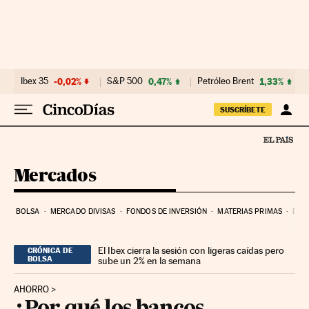
Ir al contenido
Ibex 35
-0,02%
S&P 500
0,47%
Petróleo Brent
1,33%
SUSCRÍBETE
Mercados
BOLSA
MERCADO DIVISAS
FONDOS DE INVERSIÓN
MATERIAS PRIMAS
DEU
El Ibex cierra la sesión con ligeras caídas pero
CRÓNICA DE
BOLSA
sube un 2% en la semana
AHORRO