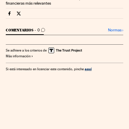
financieras más relevantes
Economia Cinco Días en Facebook
Economia Cinco Días en Twitter
IR A LOS COMENTARIOS
Normas
›
COMENTARIOS
0
Se adhiere a los criterios de
Más información
aquí
Si está interesado en licenciar este contenido, pinche