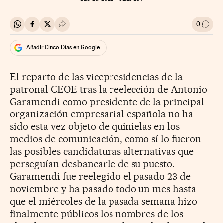
0
Compartir en Whatsapp
Compartir en Facebook
Compartir en Twitter
Desplegar Redes Sociales
Ir a l
Añadir Cinco Días en Google
El reparto de las vicepresidencias de la
patronal CEOE tras la reelección de Antonio
Garamendi como presidente de la principal
organización empresarial española no ha
sido esta vez objeto de quinielas en los
medios de comunicación, como sí lo fueron
las posibles candidaturas alternativas que
perseguían desbancarle de su puesto.
Garamendi fue reelegido el pasado 23 de
noviembre y ha pasado todo un mes hasta
que el miércoles de la pasada semana hizo
finalmente públicos los nombres de los