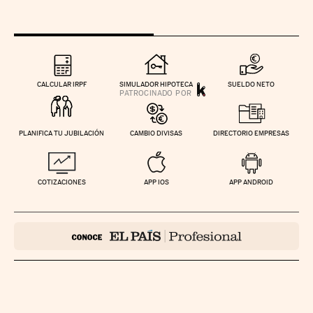
CALCULAR IRPF
SIMULADOR HIPOTECA
SUELDO NETO
PLANIFICA TU JUBILACIÓN
CAMBIO DIVISAS
DIRECTORIO EMPRESAS
COTIZACIONES
APP IOS
APP ANDROID