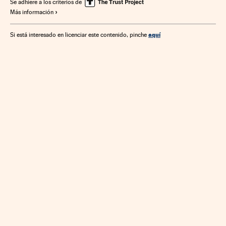
Economía
Fuentes energía
Energía
Se adhiere a los criterios de
Más información
aquí
Si está interesado en licenciar este contenido, pinche