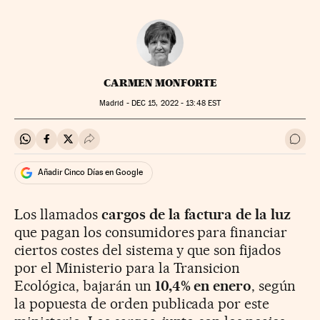
CARMEN MONFORTE
Madrid -
DEC
15, 2022 - 13:48
EST
Compartir en Whatsapp
Compartir en Facebook
Compartir en Twitter
Desplegar Redes Sociales
Ir a 
Añadir Cinco Días en Google
Los llamados
cargos de la factura de la luz
que pagan los consumidores para financiar
ciertos costes del sistema y que son fijados
por el Ministerio para la Transicion
Ecológica, bajarán un
10,4% en enero
, según
la popuesta de orden publicada por este