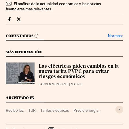
El análisis de la actualidad económica y las noticias
financieras más relevantes
Companias Cinco Días en Facebook
Companias Cinco Días en Twitter
IR A LOS COMENTARIOS
Normas
›
COMENTARIOS
MÁS INFORMACIÓN
Las eléctricas piden cambios en la
nueva tarifa PVPC para evitar
riesgos económicos
CARMEN MONFORTE
| MADRID
ARCHIVADO EN
Recibo luz
TUR
Tarifas eléctricas
Precio energía
Mercado energético
Empresas
Energía eléctrica