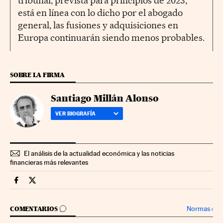
tribunal, prevista para principios de 2023,
está en línea con lo dicho por el abogado
general, las fusiones y adquisiciones en
Europa continuarán siendo menos probables.
SOBRE LA FIRMA
Santiago Millán Alonso
VER BIOGRAFÍA
El análisis de la actualidad económica y las noticias
financieras más relevantes
Companias Cinco Días en Facebook
Companias Cinco Días en Twitter
IR A LOS COMENTARIOS
Normas
›
COMENTARIOS