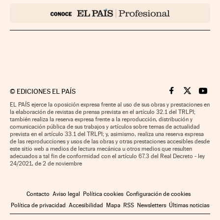
©
EDICIONES EL PAÍS
Cinco Días en F
Cinco Días e
Cinco 
EL PAÍS ejerce la oposición expresa frente al uso de sus obras y prestaciones en
la elaboración de revistas de prensa prevista en el artículo 32.1 del TRLPI;
también realiza la reserva expresa frente a la reproducción, distribución y
comunicación pública de sus trabajos y artículos sobre temas de actualidad
prevista en el artículo 33.1 del TRLPI; y, asimismo, realiza una reserva expresa
de las reproducciones y usos de las obras y otras prestaciones accesibles desde
este sitio web a medios de lectura mecánica u otros medios que resulten
adecuados a tal fin de conformidad con el artículo 67.3 del Real Decreto - ley
24/2021, de 2 de noviembre
Contacto
Aviso legal
Política cookies
Configuración de cookies
Política de privacidad
Accesibilidad
Mapa
RSS
Newsletters
Últimas noticias