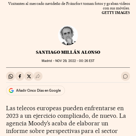
Visitantes al mercado navideño de Fráncfort toman fotos y graban vídeos
con sus móviles.
GETTY IMAGES
SANTIAGO MILLÁN ALONSO
Madrid -
NOV
29, 2022 - 00:26
EST
Compartir en Whatsapp
Compartir en Facebook
Compartir en Twitter
Desplegar Redes Sociales
Ir a 
Añadir Cinco Días en Google
Las telecos europeas pueden enfrentarse en
2023 a un ejercicio complicado, de nuevo. La
agencia Moody’s acaba de elaborar un
informe sobre perspectivas para el sector