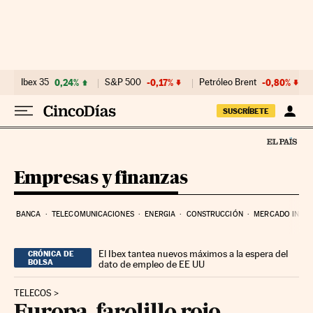
Ir al contenido
Ibex 35
0,24%
S&P 500
-0,17%
Petróleo Brent
-0,80%
SUSCRÍBETE
Empresas y finanzas
BANCA
TELECOMUNICACIONES
ENERGIA
CONSTRUCCIÓN
MERCADO INMOB
El Ibex tantea nuevos máximos a la espera del
CRÓNICA DE
BOLSA
dato de empleo de EE UU
TELECOS