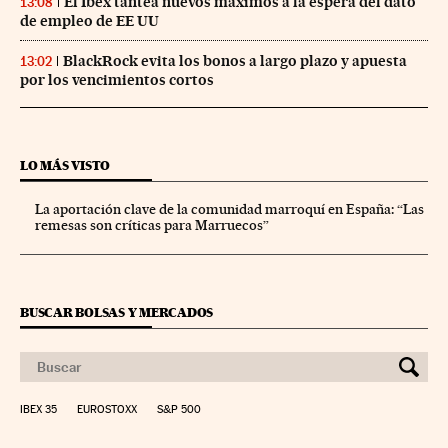
El Ibex tantea nuevos máximos a la espera del dato
13:08
de empleo de EE UU
BlackRock evita los bonos a largo plazo y apuesta
13:02
por los vencimientos cortos
LO MÁS VISTO
La aportación clave de la comunidad marroquí en España: “Las
remesas son críticas para Marruecos”
BUSCAR BOLSAS Y MERCADOS
IBEX 35
EUROSTOXX
S&P 500