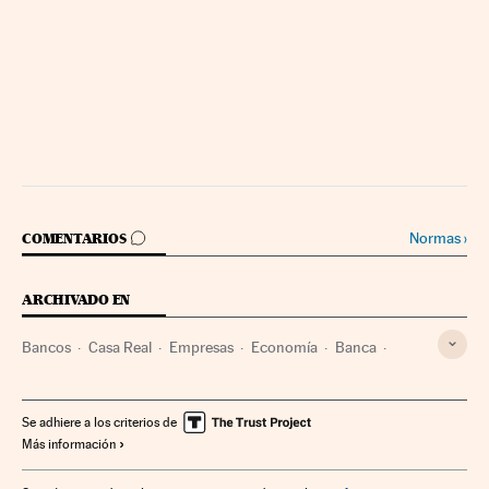
IR A LOS COMENTARIOS
Normas
›
COMENTARIOS
ARCHIVADO EN
Bancos
Casa Real
Empresas
Economía
Banca
Política
Finanzas
Pablo Milanés
Volodimir Zelenski
José Andrés
Pablo Iglesias
Felipe VI
CaixaBank
Se adhiere a los criterios de
Más información
Familia Real
Jefe de Estado
Microsoft