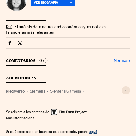
VER BIOGRAFÍA
El análisis de la actualidad económica y las noticias
financieras más relevantes
Companias Cinco Días en Facebook
Companias Cinco Días en Twitter
IR A LOS COMENTARIOS
Normas
›
COMENTARIOS
0
ARCHIVADO EN
Metaverso
Siemens
Siemens Gamesa
Transformación digital
Realidad virtual
Inteligencia artificial
Computación
Tecnología digital
Se adhiere a los criterios de
Más información
Empresas
Informática
Economía
Tecnología
Industria
Ciencia
aquí
Si está interesado en licenciar este contenido, pinche