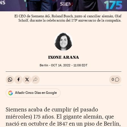
El CEO de Siemens AG, Roland Busch, junto al canciller alemán, Olaf
Scholf, durante la celebración del 175º aniversario de la compañía.
IXONE ARANA
Berlín -
OCT
14, 2022 - 11:08
EDT
0
Compartir en Whatsapp
Compartir en Facebook
Compartir en Twitter
Desplegar Redes Sociales
Ir a l
Añadir Cinco Días en Google
Siemens acaba de cumplir (el pasado
miércoles) 175 años. El gigante alemán, que
nació en octubre de 1847 en un piso de Berlín,