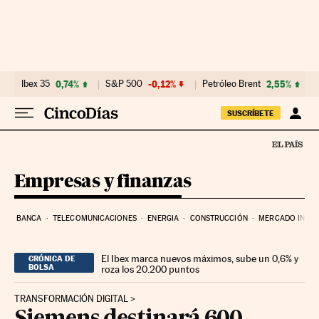
Ir al contenido
Ibex 35
0,74%
S&P 500
-0,12%
Petróleo Brent
2,55%
SUSCRÍBETE
Empresas y finanzas
BANCA
TELECOMUNICACIONES
ENERGIA
CONSTRUCCIÓN
MERCADO INMOB
El Ibex marca nuevos máximos, sube un 0,6% y
CRÓNICA DE
BOLSA
roza los 20.200 puntos
TRANSFORMACIÓN DIGITAL