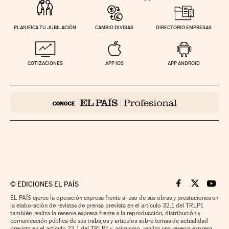
PLANIFICA TU JUBILACIÓN
CAMBIO DIVISAS
DIRECTORIO EMPRESAS
COTIZACIONES
APP IOS
APP ANDROID
©
EDICIONES EL PAÍS
Cinco Días en F
Cinco Días e
Cinco 
EL PAÍS ejerce la oposición expresa frente al uso de sus obras y prestaciones en
la elaboración de revistas de prensa prevista en el artículo 32.1 del TRLPI;
también realiza la reserva expresa frente a la reproducción, distribución y
comunicación pública de sus trabajos y artículos sobre temas de actualidad
prevista en el artículo 33.1 del TRLPI; y, asimismo, realiza una reserva expresa