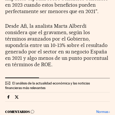
en 2023 cuando estos beneficios pueden
perfectamente ser menores que en 2021".
Desde Afi, la analista Marta Alberdi
considera que el gravamen, según los
términos avanzados por el Gobierno,
supondría entre un 10-13% sobre el resultado
generado por el sector en su negocio España
en 2021 y algo menos de un punto porcentual
en términos de ROE.
El análisis de la actualidad económica y las noticias
financieras más relevantes
Mercados Financieros Cinco Días en Facebook
Mercados Financieros Cinco Días en Twitter
IR A LOS COMENTARIOS
Normas
›
COMENTARIOS