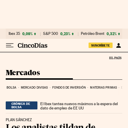
Ir al contenido
Ibex 35
0,09%
S&P 500
0,23%
Petróleo Brent
0,32%
SUSCRÍBETE
Mercados
BOLSA
MERCADO DIVISAS
FONDOS DE INVERSIÓN
MATERIAS PRIMAS
DEU
El Ibex tantea nuevos máximos a la espera del
CRÓNICA DE
BOLSA
dato de empleo de EE UU
PLAN SÁNCHEZ