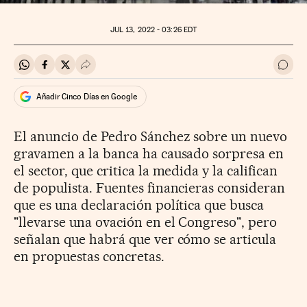
JUL
13, 2022 - 03:26
EDT
Compartir en Whatsapp
Compartir en Facebook
Compartir en Twitter
Desplegar Redes Sociales
Ir a 
Añadir Cinco Días en Google
El anuncio de Pedro Sánchez sobre un nuevo
gravamen a la banca ha causado sorpresa en
el sector, que critica la medida y la califican
de populista. Fuentes financieras consideran
que es una declaración política que busca
"llevarse una ovación en el Congreso", pero
señalan que habrá que ver cómo se articula
en propuestas concretas.