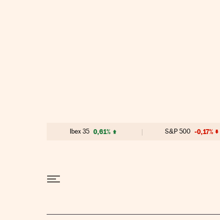
Ir al contenido
Ibex 35
0,61%
S&P 500
-0,17%