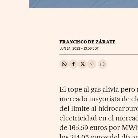
FRANCISCO DE ZÁRATE
JUN
14, 2022 - 13:56
EDT
Compartir en Whatsapp
Compartir en Facebook
Compartir en Twitter
Desplegar Redes Soci
Ir a los comentar
El tope al gas alivia pero
mercado mayorista de ele
del límite al hidrocarbur
electricidad en el merca
de 165,59 euros por MWh
los 214,05 euros del día a