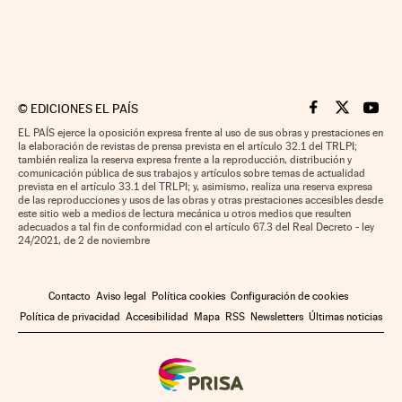
©
EDICIONES EL PAÍS
Cinco Días en F
Cinco Días e
Cinco 
EL PAÍS ejerce la oposición expresa frente al uso de sus obras y prestaciones en
la elaboración de revistas de prensa prevista en el artículo 32.1 del TRLPI;
también realiza la reserva expresa frente a la reproducción, distribución y
comunicación pública de sus trabajos y artículos sobre temas de actualidad
prevista en el artículo 33.1 del TRLPI; y, asimismo, realiza una reserva expresa
de las reproducciones y usos de las obras y otras prestaciones accesibles desde
este sitio web a medios de lectura mecánica u otros medios que resulten
adecuados a tal fin de conformidad con el artículo 67.3 del Real Decreto - ley
24/2021, de 2 de noviembre
Contacto
Aviso legal
Política cookies
Configuración de cookies
Política de privacidad
Accesibilidad
Mapa
RSS
Newsletters
Últimas noticias