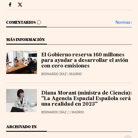
Companias Cinco Días en Facebook
Companias Cinco Días en Twitter
IR A LOS COMENTARIOS
Normas
›
COMENTARIOS
MÁS INFORMACIÓN
El Gobierno reserva 160 millones
para ayudar a desarrollar el avión
con cero emisiones
BERNARDO DÍAZ
| MADRID
Diana Morant (ministra de Ciencia):
"La Agencia Espacial Española será
una realidad en 2023"
BERNARDO DÍAZ
/
| MADRID
ARCHIVADO EN