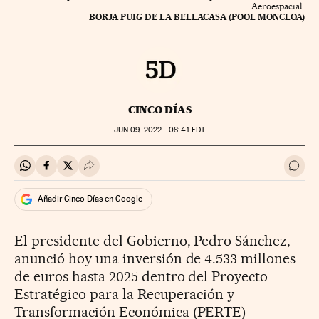
Aeroespacial.
BORJA PUIG DE LA BELLACASA (POOL MONCLOA)
CINCO DÍAS
JUN
09, 2022 - 08:41
EDT
Compartir en Whatsapp
Compartir en Facebook
Compartir en Twitter
Desplegar Redes Sociales
Ir a 
Añadir Cinco Días en Google
El presidente del Gobierno, Pedro Sánchez,
anunció hoy una inversión de 4.533 millones
de euros hasta 2025 dentro del Proyecto
Estratégico para la Recuperación y
Transformación Económica (PERTE)