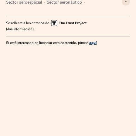
Sector aeroespacial
Sector aeronáutico
Espacio exterior
Astronáutica
Industria
Ciencia
Se adhiere a los criterios de
Más información
aquí
Si está interesado en licenciar este contenido, pinche