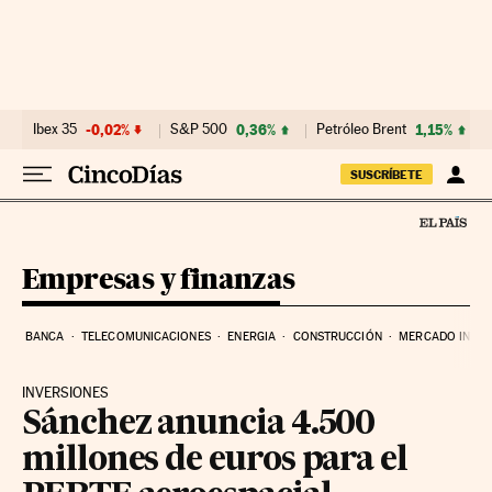
Ir al contenido
Ibex 35
-0,02%
S&P 500
0,36%
Petróleo Brent
1,15%
SUSCRÍBETE
Empresas y finanzas
BANCA
TELECOMUNICACIONES
ENERGIA
CONSTRUCCIÓN
MERCADO INMOB
INVERSIONES
Sánchez anuncia 4.500
millones de euros para el