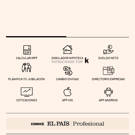
CALCULAR IRPF
SIMULADOR HIPOTECA
SUELDO NETO
PLANIFICA TU JUBILACIÓN
CAMBIO DIVISAS
DIRECTORIO EMPRESAS
COTIZACIONES
APP IOS
APP ANDROID