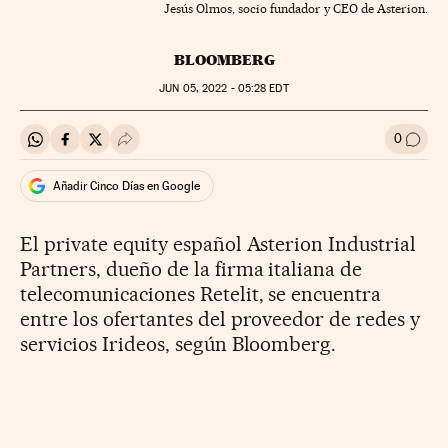
Jesús Olmos, socio fundador y CEO de Asterion.
BLOOMBERG
JUN
05, 2022 - 05:28
EDT
0
Compartir en Whatsapp
Compartir en Facebook
Compartir en Twitter
Desplegar Redes Sociales
Ir a l
Añadir Cinco Días en Google
El private equity español Asterion Industrial
Partners, dueño de la firma italiana de
telecomunicaciones Retelit, se encuentra
entre los ofertantes del proveedor de redes y
servicios Irideos, según Bloomberg.