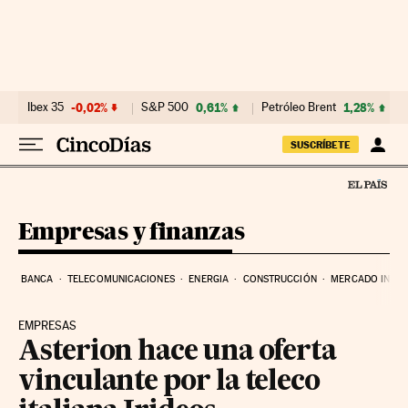
Ir al contenido
Ibex 35
-0,02%
S&P 500
0,61%
Petróleo Brent
1,28%
SUSCRÍBETE
Empresas y finanzas
BANCA
TELECOMUNICACIONES
ENERGIA
CONSTRUCCIÓN
MERCADO INMOB
EMPRESAS
Asterion hace una oferta
vinculante por la teleco