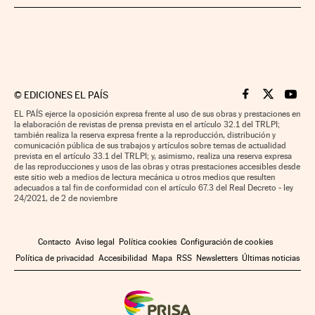
©
EDICIONES EL PAÍS
Cinco Días en F
Cinco Días e
Cinco 
EL PAÍS ejerce la oposición expresa frente al uso de sus obras y prestaciones en
la elaboración de revistas de prensa prevista en el artículo 32.1 del TRLPI;
también realiza la reserva expresa frente a la reproducción, distribución y
comunicación pública de sus trabajos y artículos sobre temas de actualidad
prevista en el artículo 33.1 del TRLPI; y, asimismo, realiza una reserva expresa
de las reproducciones y usos de las obras y otras prestaciones accesibles desde
este sitio web a medios de lectura mecánica u otros medios que resulten
adecuados a tal fin de conformidad con el artículo 67.3 del Real Decreto - ley
24/2021, de 2 de noviembre
Contacto
Aviso legal
Política cookies
Configuración de cookies
Política de privacidad
Accesibilidad
Mapa
RSS
Newsletters
Últimas noticias