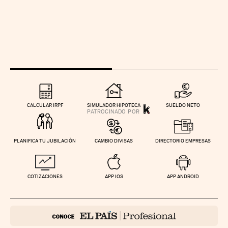
CALCULAR IRPF
SIMULADOR HIPOTECA
SUELDO NETO
PLANIFICA TU JUBILACIÓN
CAMBIO DIVISAS
DIRECTORIO EMPRESAS
COTIZACIONES
APP IOS
APP ANDROID