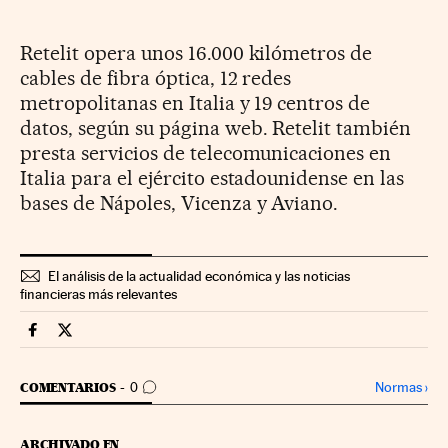
Retelit opera unos 16.000 kilómetros de
cables de fibra óptica, 12 redes
metropolitanas en Italia y 19 centros de
datos, según su página web. Retelit también
presta servicios de telecomunicaciones en
Italia para el ejército estadounidense en las
bases de Nápoles, Vicenza y Aviano.
El análisis de la actualidad económica y las noticias
financieras más relevantes
Companias Cinco Días en Facebook
Companias Cinco Días en Twitter
IR A LOS COMENTARIOS
Normas
›
COMENTARIOS
0
ARCHIVADO EN