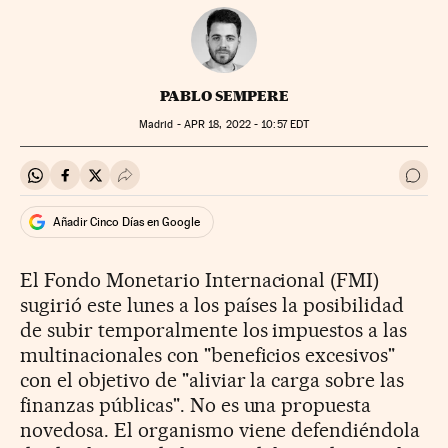
PABLO SEMPERE
Madrid -
APR
18, 2022 - 10:57
EDT
Compartir en Whatsapp
Compartir en Facebook
Compartir en Twitter
Desplegar Redes Sociales
Ir a 
Añadir Cinco Días en Google
El Fondo Monetario Internacional (FMI)
sugirió este lunes a los países la posibilidad
de subir temporalmente los impuestos a las
multinacionales con "beneficios excesivos"
con el objetivo de "aliviar la carga sobre las
finanzas públicas". No es una propuesta
novedosa. El organismo viene defendiéndola