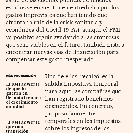
salud de las cuentas públicas de muchos
estados se encuentra en entredicho por los
gastos imprevistos que han tenido que
afrontar a raíz de la crisis sanitaria y
económica del Covid-19. Así, aunque el FMI
ve positivo seguir ayudando a las empresas
que sean viables en el futuro, también insta a
encontrar nuevas vías de financiación para
compensar este gasto inesperado.
Una de ellas, recalcó, es la
MÁS INFORMACIÓN
subida impositiva temporal
El FMI advierte
de que la
para aquellas compañías que
guerra en
han registrado beneficios
Ucrania frenará
el crecimiento
desmedidos. En concreto,
mundial
propuso "a
umentos
temporales en los impuestos
El FMI advierte
sobre los ingresos de las
que una
transición