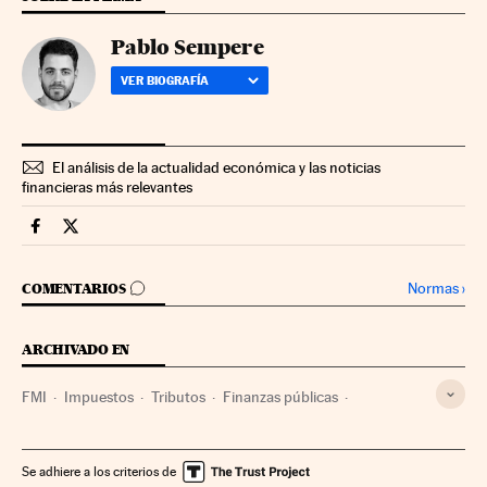
Pablo Sempere
VER BIOGRAFÍA
El análisis de la actualidad económica y las noticias
financieras más relevantes
Economia Cinco Días en Facebook
Economia Cinco Días en Twitter
IR A LOS COMENTARIOS
Normas
›
COMENTARIOS
ARCHIVADO EN
FMI
Impuestos
Tributos
Finanzas públicas
Organizaciones internacionales
Empresas
Relaciones exteriores
Economía
Finanzas
Se adhiere a los criterios de