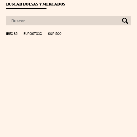
BUSCAR BOLSAS Y MERCADOS
IBEX 35
EUROSTOXX
S&P 500
CALCULAR IRPF
SIMULADOR HIPOTECA
SUELDO NETO