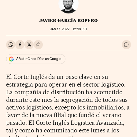
JAVIER GARCÍA ROPERO
JAN
17, 2022 - 12:58
EST
Compartir en Whatsapp
Compartir en Facebook
Compartir en Twitter
Desplegar Redes Sociales
Ir a 
Añadir Cinco Días en Google
El Corte Inglés da un paso clave en su
estrategia para operar en el sector logístico.
La compañía de distribución ha acometido
durante este mes la segregación de todos sus
activos logísticos, excepto los inmobiliarios, a
favor de la nueva filial que fundó el verano
pasado, El Corte Inglés Logística Avanzada,
tal y como ha comunicado este lunes a los