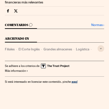
financieras más relevantes
Companias Cinco Días en Facebook
Companias Cinco Días en Twitter
IR A LOS COMENTARIOS
Normas
›
COMENTARIOS
ARCHIVADO EN
Filiales
El Corte Inglés
Grandes almacenes
Logística
Grandes superficies
Distribución
Empleo
Establecimientos comerciales
Comercio
Empresas
Se adhiere a los criterios de
Más información
Economía
Trabajo
aquí
Si está interesado en licenciar este contenido, pinche