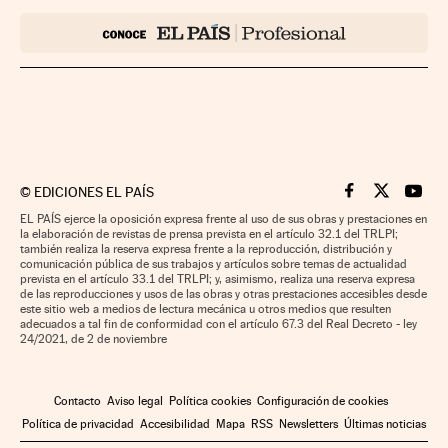
©
EDICIONES EL PAÍS
Cinco Días en F
Cinco Días e
Cinco 
EL PAÍS ejerce la oposición expresa frente al uso de sus obras y prestaciones en
la elaboración de revistas de prensa prevista en el artículo 32.1 del TRLPI;
también realiza la reserva expresa frente a la reproducción, distribución y
comunicación pública de sus trabajos y artículos sobre temas de actualidad
prevista en el artículo 33.1 del TRLPI; y, asimismo, realiza una reserva expresa
de las reproducciones y usos de las obras y otras prestaciones accesibles desde
este sitio web a medios de lectura mecánica u otros medios que resulten
adecuados a tal fin de conformidad con el artículo 67.3 del Real Decreto - ley
24/2021, de 2 de noviembre
Contacto
Aviso legal
Política cookies
Configuración de cookies
Política de privacidad
Accesibilidad
Mapa
RSS
Newsletters
Últimas noticias