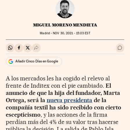
MIGUEL MORENO MENDIETA
Madrid -
NOV
30, 2021 - 15:03
EST
Compartir en Whatsapp
Compartir en Facebook
Compartir en Twitter
Desplegar Redes Sociales
Ir a 
Añadir Cinco Días en Google
A los mercados les ha cogido el relevo al
frente de Inditex con el pie cambiado.
El
anuncio de que la hija del fundador, Marta
Ortega, será la
nueva presidenta
de la
compañía textil ha sido recibido con cierto
escepticismo
, y las acciones de la firma
perdían más del 4% de su valor tras hacerse
pública la decisión. La salida de Pablo Isla