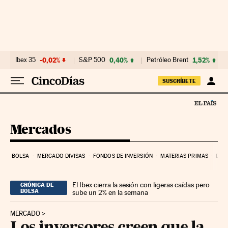
Ir al contenido
Ibex 35
-0,02%
S&P 500
0,40%
Petróleo Brent
1,52%
SUSCRÍBETE
Mercados
BOLSA
MERCADO DIVISAS
FONDOS DE INVERSIÓN
MATERIAS PRIMAS
DEU
El Ibex cierra la sesión con ligeras caídas pero
CRÓNICA DE
BOLSA
sube un 2% en la semana
MERCADO