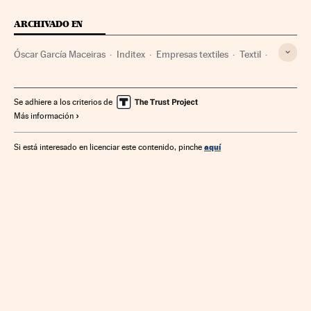
ARCHIVADO EN
Óscar García Maceiras
Inditex
Empresas textiles
Textil
Confección
Empresas
Economía
Industria
Se adhiere a los criterios de
Más información
aquí
Si está interesado en licenciar este contenido, pinche