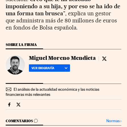
imponiendo a su hija, y por eso se ha ido de
una forma tan brusca
", explica un gestor
que administra más de 80 millones de euros
en fondos de Bolsa española.
SOBRE LA FIRMA
Miguel Moreno Mendieta
Miguel More
VER BIOGRAFÍA
El análisis de la actualidad económica y las noticias
financieras más relevantes
Mercados Financieros Cinco Días en Facebook
Mercados Financieros Cinco Días en Twitter
IR A LOS COMENTARIOS
Normas
›
COMENTARIOS