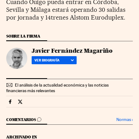
Cuando Ouigo pueda entrar en Córdoba,
Sevilla y Málaga estará operando 30 salidas
por jornada y 14trenes Alstom Euroduplex.
SOBRE LA FIRMA
Javier Fernández Magariño
VER BIOGRAFÍA
El análisis de la actualidad económica y las noticias
financieras más relevantes
Companias Cinco Días en Facebook
Companias Cinco Días en Twitter
IR A LOS COMENTARIOS
Normas
›
COMENTARIOS
ARCHIVADO EN