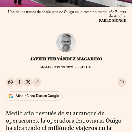
Uno de los trenes de doble piso de Ouigo en la estación madrileña Puerta
de Atocha.
PABLO MONGE
JAVIER FERNÁNDEZ MAGARIÑO
Madrid -
NOV
29, 2021 - 05:43
EST
Compartir en Whatsapp
Compartir en Facebook
Compartir en Twitter
Desplegar Redes Sociales
Ir a 
Añadir Cinco Días en Google
Medio año después de su arranque de
operaciones, la operadora ferroviaria
Ouigo
ha alcanzado el
millón de viajeros en la