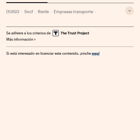
OUIGO
Sncf
Renfe
Empresas transporte
Transporte ferroviario
Empresas
Economía
Transporte
Se adhiere a los criterios de
Más información
aquí
Si está interesado en licenciar este contenido, pinche