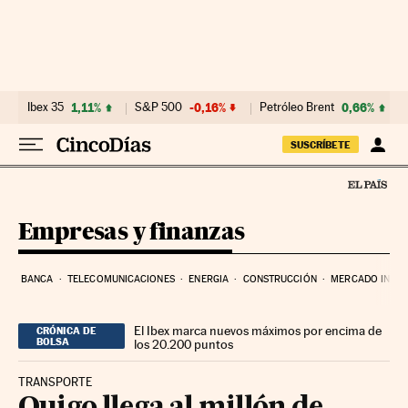
Ir al contenido
Ibex 35
1,11%
S&P 500
-0,16%
Petróleo Brent
0,66%
SUSCRÍBETE
Empresas y finanzas
BANCA
TELECOMUNICACIONES
ENERGIA
CONSTRUCCIÓN
MERCADO INMOB
El Ibex marca nuevos máximos por encima de
CRÓNICA DE
BOLSA
los 20.200 puntos
TRANSPORTE