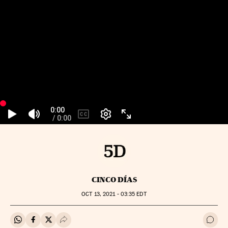
CINCO DÍAS
OCT
13, 2021 - 03:35
EDT
Compartir en Whatsapp
Compartir en Facebook
Compartir en Twitter
Desplegar Redes Sociales
Ir a 