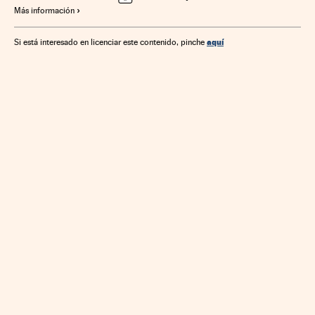
Más información
Unión Europea
Elecciones
Ideologías
Organizaciones internacionales
Europa
aquí
Si está interesado en licenciar este contenido, pinche
Relaciones exteriores
Política