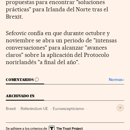
propuestas para encontrar "soluciones
prácticas" para Irlanda del Norte tras el
Brexit.
Sefcovic confía en que durante octubre y
noviembre se abra un periodo de "intensas
conversaciones" para alcanzar "avances
claros" sobre la aplicación del Protocolo
norirlandés "a final del año".
IR A LOS COMENTARIOS
Normas
›
COMENTARIOS
ARCHIVADO EN
Brexit
Referéndum UE
Euroescepticismo
Elecciones europeas
Unión política europea
Reino Unido
Referéndum
Europa occidental
Se adhiere a los criterios de