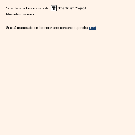
Mercados financieros
Organizaciones internacionales
Se adhiere a los criterios de
Más información
Europa
Empresas
Relaciones exteriores
Economía
Finanzas
aquí
Si está interesado en licenciar este contenido, pinche