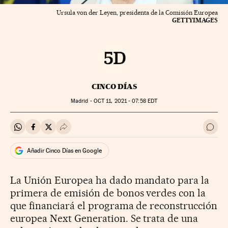
Ursula von der Leyen, presidenta de la Comisión Europea
GETTYIMAGES
CINCO DÍAS
Madrid -
OCT
11, 2021 - 07:58
EDT
Compartir en Whatsapp
Compartir en Facebook
Compartir en Twitter
Desplegar Redes Sociales
Ir a 
Añadir Cinco Días en Google
La Unión Europea ha dado mandato para la
primera de emisión de bonos verdes con la
que financiará el programa de reconstrucción
europea Next Generation. Se trata de una