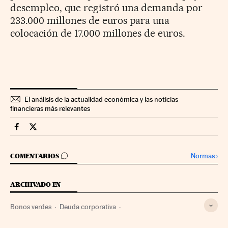
desempleo, que registró una demanda por
233.000 millones de euros para una
colocación de 17.000 millones de euros.
El análisis de la actualidad económica y las noticias
financieras más relevantes
Mercados Financieros Cinco Días en Facebook
Mercados Financieros Cinco Días en Twitter
IR A LOS COMENTARIOS
Normas
›
COMENTARIOS
ARCHIVADO EN
Bonos verdes
Deuda corporativa
Endeudamiento empresarial
Unión Europea