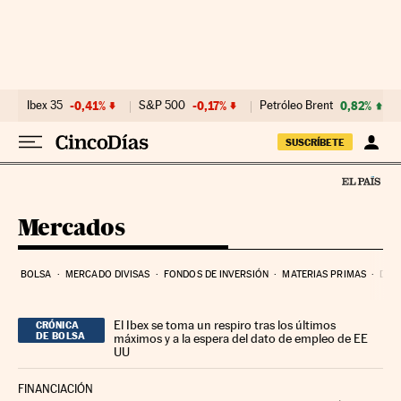
Ir al contenido
Ibex 35
-0,41%
S&P 500
-0,17%
Petróleo Brent
0,82%
SUSCRÍBETE
Mercados
BOLSA
MERCADO DIVISAS
FONDOS DE INVERSIÓN
MATERIAS PRIMAS
DEU
El Ibex se toma un respiro tras los últimos
CRÓNICA
DE BOLSA
máximos y a la espera del dato de empleo de EE
UU
FINANCIACIÓN