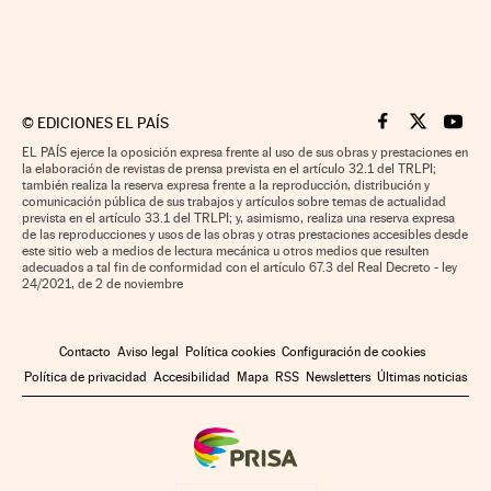
©
EDICIONES EL PAÍS
Cinco Días en F
Cinco Días e
Cinco 
EL PAÍS ejerce la oposición expresa frente al uso de sus obras y prestaciones en
la elaboración de revistas de prensa prevista en el artículo 32.1 del TRLPI;
también realiza la reserva expresa frente a la reproducción, distribución y
comunicación pública de sus trabajos y artículos sobre temas de actualidad
prevista en el artículo 33.1 del TRLPI; y, asimismo, realiza una reserva expresa
de las reproducciones y usos de las obras y otras prestaciones accesibles desde
este sitio web a medios de lectura mecánica u otros medios que resulten
adecuados a tal fin de conformidad con el artículo 67.3 del Real Decreto - ley
24/2021, de 2 de noviembre
Contacto
Aviso legal
Política cookies
Configuración de cookies
Política de privacidad
Accesibilidad
Mapa
RSS
Newsletters
Últimas noticias