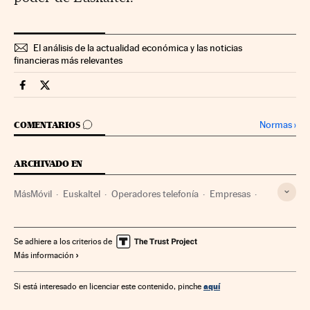
El análisis de la actualidad económica y las noticias
financieras más relevantes
Companias Cinco Días en Facebook
Companias Cinco Días en Twitter
IR A LOS COMENTARIOS
Normas
›
COMENTARIOS
ARCHIVADO EN
MásMóvil
Euskaltel
Operadores telefonía
Empresas
Telefonía
Economía
Telecomunicaciones
Comunicaciones
Se adhiere a los criterios de
Más información
aquí
Si está interesado en licenciar este contenido, pinche