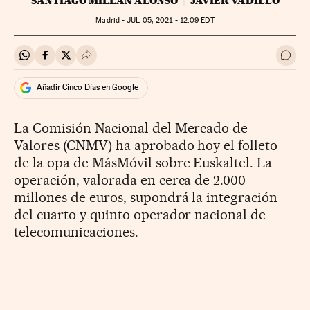
SANTIAGO MILLÁN ALONSO
JAVIER VADILLO
Madrid -
JUL
05, 2021 - 12:09
EDT
Compartir en Whatsapp
Compartir en Facebook
Compartir en Twitter
Desplegar Redes Sociales
Ir a 
Añadir Cinco Días en Google
La Comisión Nacional del Mercado de
Valores (CNMV) ha aprobado hoy el folleto
de la opa de MásMóvil sobre Euskaltel. La
operación, valorada en cerca de 2.000
millones de euros, supondrá la integración
del cuarto y quinto operador nacional de
telecomunicaciones.