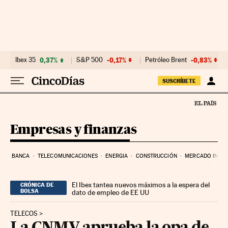
Ir al contenido
Ibex 35
0,37%
S&P 500
-0,17%
Petróleo Brent
-0,83%
SUSCRÍBETE
Empresas y finanzas
BANCA
TELECOMUNICACIONES
ENERGIA
CONSTRUCCIÓN
MERCADO INMOB
El Ibex tantea nuevos máximos a la espera del
CRÓNICA DE
BOLSA
dato de empleo de EE UU
TELECOS