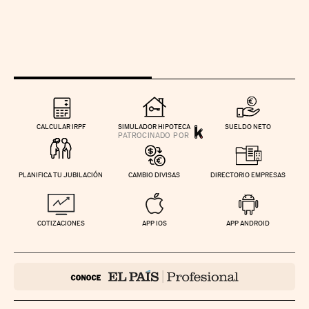
CALCULAR IRPF
SIMULADOR HIPOTECA
SUELDO NETO
PLANIFICA TU JUBILACIÓN
CAMBIO DIVISAS
DIRECTORIO EMPRESAS
COTIZACIONES
APP IOS
APP ANDROID