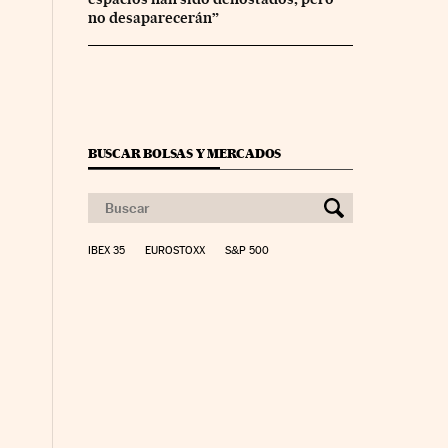
no desaparecerán”
BUSCAR BOLSAS Y MERCADOS
IBEX 35
EUROSTOXX
S&P 500
nco Días en Facebook
s Cinco Días en Twitter