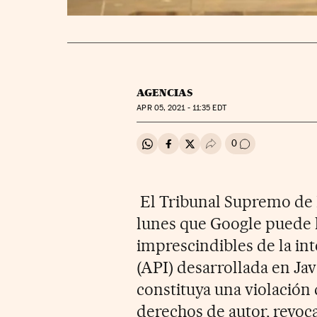
AGENCIAS
APR
05, 2021 - 11:35
EDT
0
Compartir en Whatsapp
Compartir en Facebook
Compartir en Twitter
Desplegar Redes Soci
Ir a los comenta
El Tribunal Supremo de 
lunes que Google puede 
imprescindibles de la in
(API) desarrollada en Jav
constituya una violación 
derechos de autor, revoc