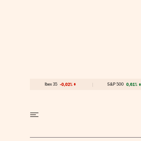
Ir al contenido
Ibex 35
-0,02%
S&P 500
0,61%