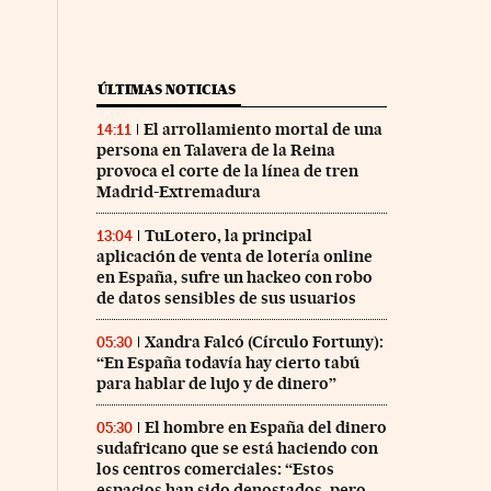
ÚLTIMAS NOTICIAS
El arrollamiento mortal de una
14:11
persona en Talavera de la Reina
provoca el corte de la línea de tren
Madrid-Extremadura
TuLotero, la principal
13:04
aplicación de venta de lotería online
en España, sufre un hackeo con robo
de datos sensibles de sus usuarios
Xandra Falcó (Círculo Fortuny):
05:30
“En España todavía hay cierto tabú
para hablar de lujo y de dinero”
El hombre en España del dinero
05:30
sudafricano que se está haciendo con
los centros comerciales: “Estos
espacios han sido denostados, pero