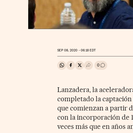
SEP
08, 2020 - 06:18
EDT
0
Compartir en Whatsapp
Compartir en Facebook
Compartir en Twitter
Desplegar Redes Soci
Ir a los comenta
Lanzadera, la acelerador
completado la captación
que comienzan a partir d
con la incorporación de 
veces más que en años an