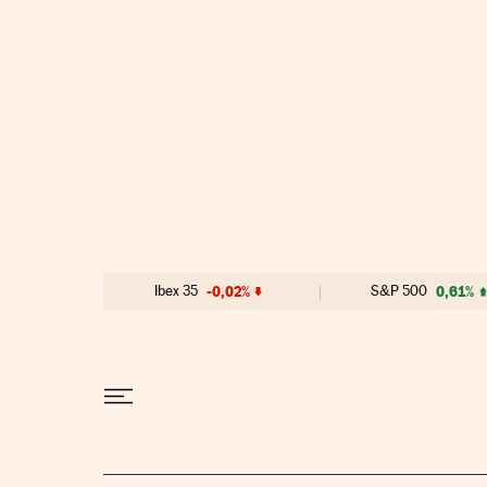
Ir al contenido
Ibex 35
-0,02%
S&P 500
0,61%