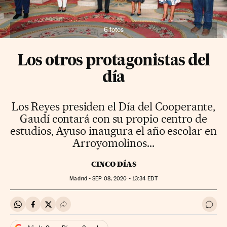
6 fotos
Los otros protagonistas del
día
Los Reyes presiden el Día del Cooperante,
Gaudí contará con su propio centro de
estudios, Ayuso inaugura el año escolar en
Arroyomolinos...
CINCO DÍAS
Madrid -
SEP
08, 2020 - 13:34
EDT
Compartir en Whatsapp
Compartir en Facebook
Compartir en Twitter
Desplegar Redes Sociales
Ir a 