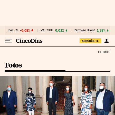
Ir al contenido
Ibex 35
-0,02%
S&P 500
0,61%
Petróleo Brent
1,28%
SUSCRÍBETE
Fotos