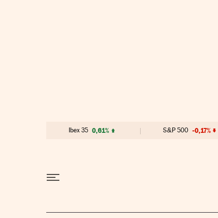
Ir al contenido
Ibex 35
0,61%
S&P 500
-0,17%