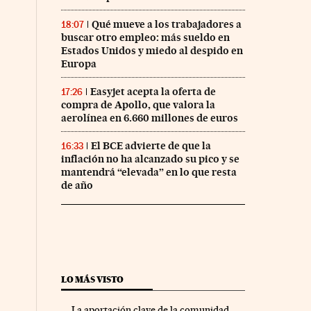
Qué mueve a los trabajadores a
18:07
buscar otro empleo: más sueldo en
Estados Unidos y miedo al despido en
Europa
Easyjet acepta la oferta de
17:26
compra de Apollo, que valora la
aerolínea en 6.660 millones de euros
El BCE advierte de que la
16:33
nco Días en Facebook
s Cinco Días en Twitter
inflación no ha alcanzado su pico y se
mantendrá “elevada” en lo que resta
de año
LO MÁS VISTO
La aportación clave de la comunidad