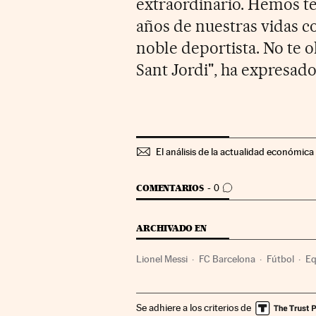
extraordinario. Hemos t
años de nuestras vidas c
noble deportista. No te 
Sant Jordi", ha expresad
El análisis de la actualidad económica 
IR A LOS COMENTARIOS
COMENTARIOS
0
ARCHIVADO EN
Lionel Messi
FC Barcelona
Fútbol
Eq
Se adhiere a los criterios de