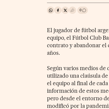
0
Compartir en Whatsapp
Compartir en Facebook
Compartir en Twitter
Desplegar Redes Soci
Ir a los comenta
El jugador de fútbol arg
equipo, el Fútbol Club Ba
contrato y abandonar el c
años.
Según varios medios de 
utilizado una claúsula d
el equipo al final de ca
información de estos medi
pero desde el entorno de
modificó por la pandemia