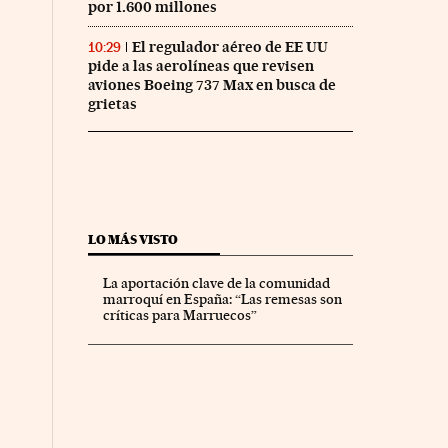
por 1.600 millones
El regulador aéreo de EE UU
10:29
pide a las aerolíneas que revisen
aviones Boeing 737 Max en busca de
grietas
LO MÁS VISTO
La aportación clave de la comunidad
marroquí en España: “Las remesas son
críticas para Marruecos”
o Días en Facebook
Cinco Días en Twitter