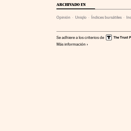
ARCHIVADO EN
Opinión
Uniqlo
Índices bursátiles
In
Bolsa
Pandemia
Coronavirus
Banco
Se adhiere a los criterios de
Mercados financieros
Enfermedades
E
Más información
Banca
Finanzas
Biología
Ciencias na