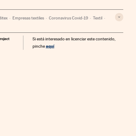
ditex
Empresas textiles
Coronavirus Covid-19
Textil
s
Enfermedades infecciosas
Virología
Si está interesado en licenciar este contenido,
mpresas
Confección
Medicina
Economía
Industria
aquí
pinche
turales
Ciencia