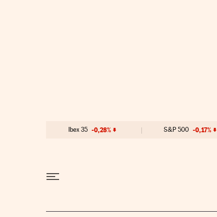
Ir al contenido
Ibex 35
-0,28%
S&P 500
-0,17%