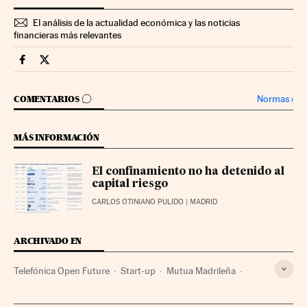
El análisis de la actualidad económica y las noticias
financieras más relevantes
Companias Cinco Días en Facebook
Companias Cinco Días en Twitter
IR A LOS COMENTARIOS
Normas
›
COMENTARIOS
MÁS INFORMACIÓN
El confinamiento no ha detenido al
capital riesgo
CARLOS OTINIANO PULIDO
| MADRID
ARCHIVADO EN
Telefónica Open Future
Start-up
Mutua Madrileña
Tecnologías información
Seguros
Telefónica