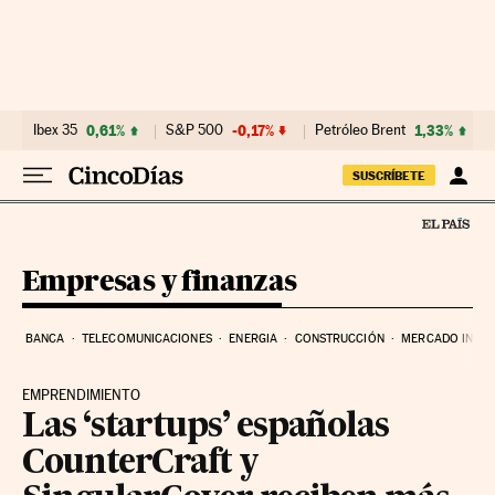
Ir al contenido
Ibex 35
0,61%
S&P 500
-0,17%
Petróleo Brent
1,33%
SUSCRÍBETE
Empresas y finanzas
BANCA
TELECOMUNICACIONES
ENERGIA
CONSTRUCCIÓN
MERCADO INMOB
EMPRENDIMIENTO
Las ‘startups’ españolas
CounterCraft y