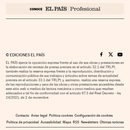
©
EDICIONES EL PAÍS
Cinco Días en F
Cinco Días e
Cinco 
EL PAÍS ejerce la oposición expresa frente al uso de sus obras y prestaciones en
la elaboración de revistas de prensa prevista en el artículo 32.1 del TRLPI;
también realiza la reserva expresa frente a la reproducción, distribución y
comunicación pública de sus trabajos y artículos sobre temas de actualidad
prevista en el artículo 33.1 del TRLPI; y, asimismo, realiza una reserva expresa
de las reproducciones y usos de las obras y otras prestaciones accesibles desde
este sitio web a medios de lectura mecánica u otros medios que resulten
adecuados a tal fin de conformidad con el artículo 67.3 del Real Decreto - ley
24/2021, de 2 de noviembre
Contacto
Aviso legal
Política cookies
Configuración de cookies
Política de privacidad
Accesibilidad
Mapa
RSS
Newsletters
Últimas noticias