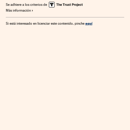
Seguridad internet
Informática
Internet
Empresas
Se adhiere a los criterios de
Más información
Industria
Economía
Telecomunicaciones
Tecnología
Comunicaciones
Finanzas
Ciencia
aquí
Si está interesado en licenciar este contenido, pinche