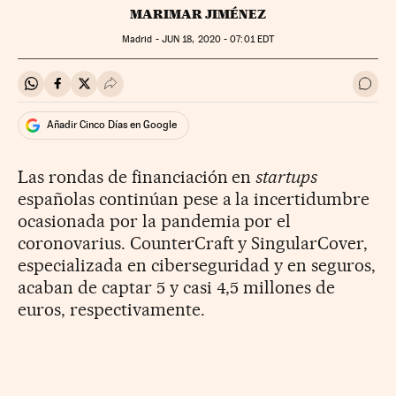
MARIMAR JIMÉNEZ
Madrid -
JUN
18, 2020 - 07:01
EDT
Compartir en Whatsapp
Compartir en Facebook
Compartir en Twitter
Desplegar Redes Sociales
Ir a 
Añadir Cinco Días en Google
Las rondas de financiación en
startups
españolas continúan pese a la incertidumbre
ocasionada por la pandemia por el
coronovarius. CounterCraft y SingularCover,
especializada en ciberseguridad y en seguros,
acaban de captar 5 y casi 4,5 millones de
euros, respectivamente.