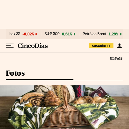
Ir al contenido
Ibex 35
-0,02%
S&P 500
0,61%
Petróleo Brent
1,28%
SUSCRÍBETE
Fotos