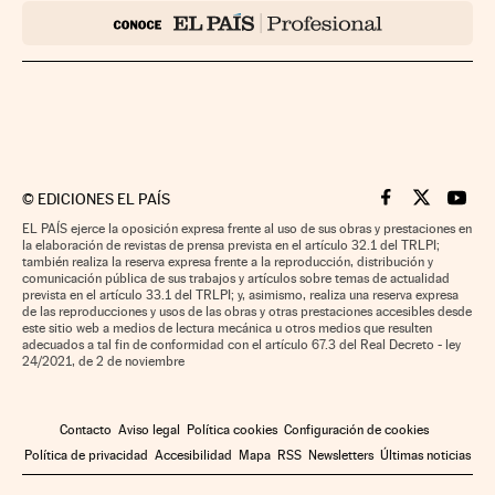
©
EDICIONES EL PAÍS
Cinco Días en F
Cinco Días e
Cinco 
EL PAÍS ejerce la oposición expresa frente al uso de sus obras y prestaciones en
la elaboración de revistas de prensa prevista en el artículo 32.1 del TRLPI;
también realiza la reserva expresa frente a la reproducción, distribución y
comunicación pública de sus trabajos y artículos sobre temas de actualidad
prevista en el artículo 33.1 del TRLPI; y, asimismo, realiza una reserva expresa
de las reproducciones y usos de las obras y otras prestaciones accesibles desde
este sitio web a medios de lectura mecánica u otros medios que resulten
adecuados a tal fin de conformidad con el artículo 67.3 del Real Decreto - ley
24/2021, de 2 de noviembre
Contacto
Aviso legal
Política cookies
Configuración de cookies
Política de privacidad
Accesibilidad
Mapa
RSS
Newsletters
Últimas noticias