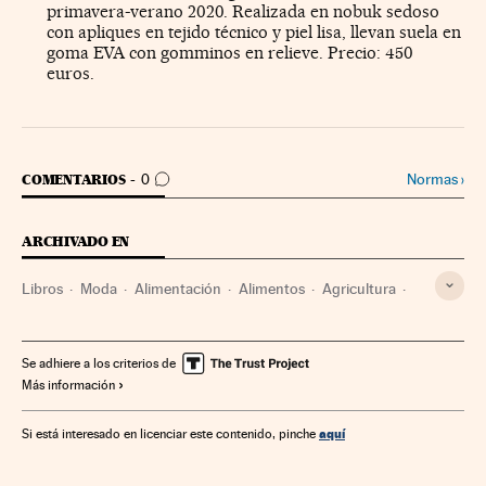
primavera-verano 2020. Realizada en nobuk sedoso
con apliques en tejido técnico y piel lisa, llevan suela en
goma EVA con gomminos en relieve. Precio: 450
euros.
IR A LOS COMENTARIOS
Normas
›
COMENTARIOS
0
ARCHIVADO EN
Libros
Moda
Alimentación
Alimentos
Agricultura
Confección
Agroalimentación
Industria
Cultura
Vajillas
Relojes
Relojería
Vinos
Joyería
Se adhiere a los criterios de
Más información
Sector vitivinícola
Bebidas alcohólicas
Complementos moda
Bebidas
aquí
Si está interesado en licenciar este contenido, pinche