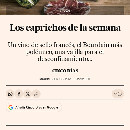
7 fotos
Los caprichos de la semana
Un vino de sello francés, el Bourdain más
polémico, una vajilla para el
desconfinamiento...
CINCO DÍAS
Madrid -
JUN
08, 2020 - 05:22
EDT
0
Compartir en Whatsapp
Compartir en Facebook
Compartir en Twitter
Desplegar Redes Sociales
Ir a l
Añadir Cinco Días en Google