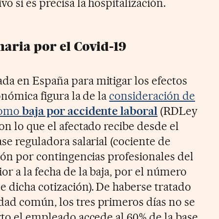
o si es precisa la hospitalización.
naria por el Covid-19
da en España para mitigar los efectos
conómica figura la de la
consideración de
 como
baja por accidente laboral
(RDLey
on lo que el afectado recibe desde el
ase reguladora salarial (cociente de
ción por contingencias profesionales del
or a la fecha de la baja, por el número
e dicha cotización). De haberse tratado
ad común, los tres primeros días no se
rto el empleado accede al 60% de la base