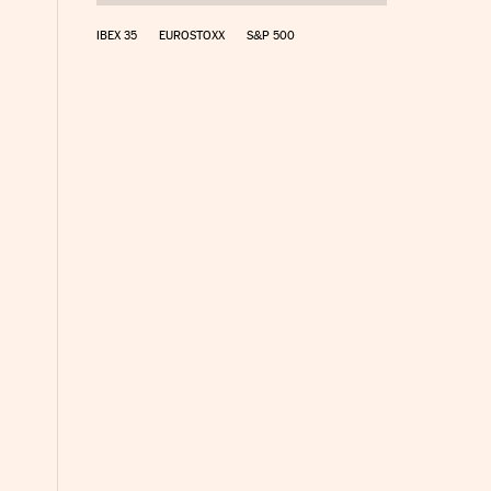
IBEX 35
EUROSTOXX
S&P 500