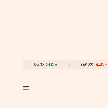
Ir al contenido
Ibex 35
0,61%
S&P 500
-0,17%