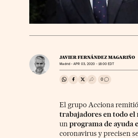
JAVIER FERNÁNDEZ MAGARIÑO
Madrid -
APR
03, 2020 - 18:00
EDT
0
Compartir en Whatsapp
Compartir en Facebook
Compartir en Twitter
Desplegar Redes Soci
Ir a los comenta
El grupo Acciona remitió 
trabajadores en todo e
un
programa de ayuda 
coronavirus y precisen se