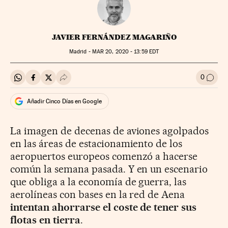
JAVIER FERNÁNDEZ MAGARIÑO
Madrid -
MAR
20, 2020 - 13:59
EDT
0
Compartir en Whatsapp
Compartir en Facebook
Compartir en Twitter
Desplegar Redes Sociales
Ir a l
Añadir Cinco Días en Google
La imagen de decenas de aviones agolpados
en las áreas de estacionamiento de los
aeropuertos europeos comenzó a hacerse
común la semana pasada. Y en un escenario
que obliga a la economía de guerra, las
aerolíneas con bases en la red de Aena
intentan ahorrarse el coste de tener sus
flotas en tierra
.