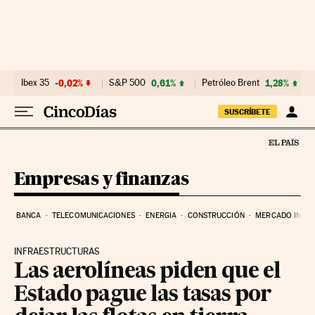
Ir al contenido
Ibex 35
-0,02%
S&P 500
0,61%
Petróleo Brent
1,28%
SUSCRÍBETE
Empresas y finanzas
BANCA
TELECOMUNICACIONES
ENERGIA
CONSTRUCCIÓN
MERCADO INMOB
INFRAESTRUCTURAS
Las aerolíneas piden que el
Estado pague las tasas por