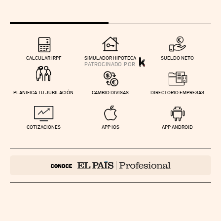
CALCULAR IRPF
SIMULADOR HIPOTECA
SUELDO NETO
PLANIFICA TU JUBILACIÓN
CAMBIO DIVISAS
DIRECTORIO EMPRESAS
COTIZACIONES
APP IOS
APP ANDROID