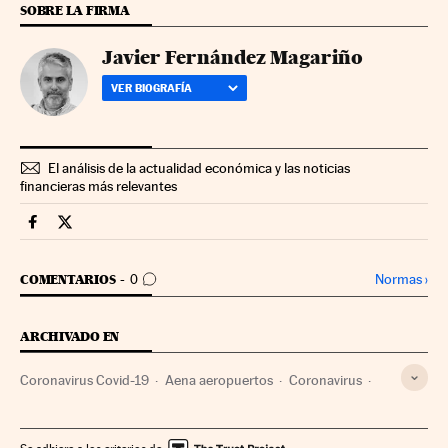
SOBRE LA FIRMA
Javier Fernández Magariño
VER BIOGRAFÍA
El análisis de la actualidad económica y las noticias
financieras más relevantes
Companias Cinco Días en Facebook
Companias Cinco Días en Twitter
IR A LOS COMENTARIOS
Normas
›
COMENTARIOS
0
ARCHIVADO EN
Coronavirus Covid-19
Aena aeropuertos
Coronavirus
Enaire
Virología
Aeropuertos
Microbiología
Empresas públicas
Enfermedades infecciosas