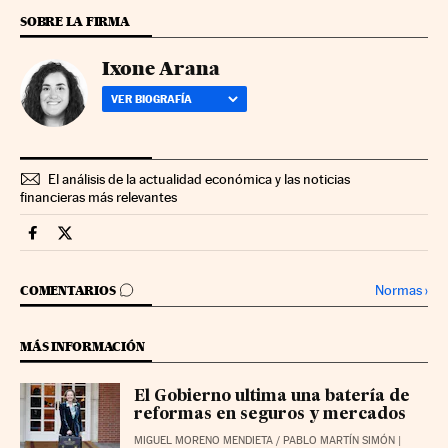
SOBRE LA FIRMA
Ixone Arana
VER BIOGRAFÍA
El análisis de la actualidad económica y las noticias
financieras más relevantes
Economia Cinco Días en Facebook
Economia Cinco Días en Twitter
IR A LOS COMENTARIOS
Normas
›
COMENTARIOS
MÁS INFORMACIÓN
El Gobierno ultima una batería de
reformas en seguros y mercados
MIGUEL MORENO MENDIETA
/
PABLO MARTÍN SIMÓN
|