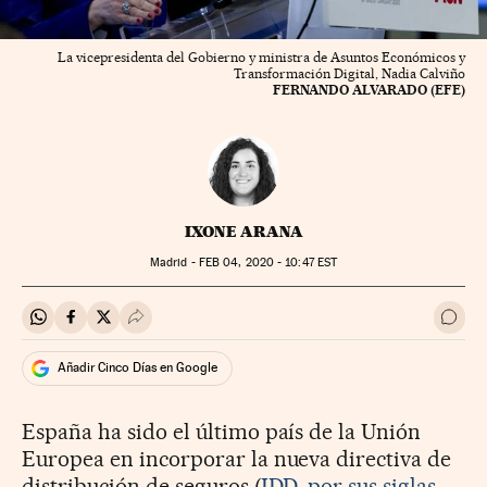
La vicepresidenta del Gobierno y ministra de Asuntos Económicos y
Transformación Digital, Nadia Calviño
FERNANDO ALVARADO (EFE)
IXONE ARANA
Madrid -
FEB
04, 2020 - 10:47
EST
Compartir en Whatsapp
Compartir en Facebook
Compartir en Twitter
Desplegar Redes Sociales
Ir a 
Añadir Cinco Días en Google
España ha sido el último país de la Unión
Europea en incorporar la nueva directiva de
distribución de seguros (
IDD, por sus siglas