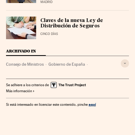
MADRID
Claves de la nueva Ley de
Distribución de Seguros
CINCO DÍAS
ARCHIVADO EN
Consejo de Ministros
Gobierno de España
Aseguradoras
Seguros
Gobierno
Ministerios
Unión Europea
Administración Estado
Se adhiere a los criterios de
Más información
Organizaciones internacionales
Europa
Economía
Relaciones exteriores
Finanzas
Política
aquí
Si está interesado en licenciar este contenido, pinche
Administración pública
Ministerio de Economía, Comercio y Empresa