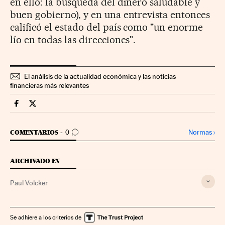
en ello: la búsqueda del dinero saludable y
buen gobierno), y en una entrevista entonces
calificó el estado del país como "un enorme
lío en todas las direcciones".
El análisis de la actualidad económica y las noticias
financieras más relevantes
Economia Cinco Días en Facebook
Economia Cinco Días en Twitter
IR A LOS COMENTARIOS
Normas
›
COMENTARIOS
0
ARCHIVADO EN
Paul Volcker
Se adhiere a los criterios de