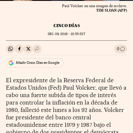
Paul Volcker en una imagen de archivo.
TIM SLOAN (AFP)
CINCO DÍAS
DEC
09, 2019 - 10:55
EST
0
Compartir en Whatsapp
Compartir en Facebook
Compartir en Twitter
Desplegar Redes Sociales
Ir a l
Añadir Cinco Días en Google
El expresidente de la Reserva Federal de
Estados Unidos (Fed) Paul Volcker, que llevó a
cabo una fuerte subida de tipos de interés
para controlar la inflación en la década de
1980, falleció este lunes a los 92 años. Volcker
fue presidente del banco central
estadounidense entre 1979 y 1987 bajo el
gobierno de dos presidentes: el demócrata