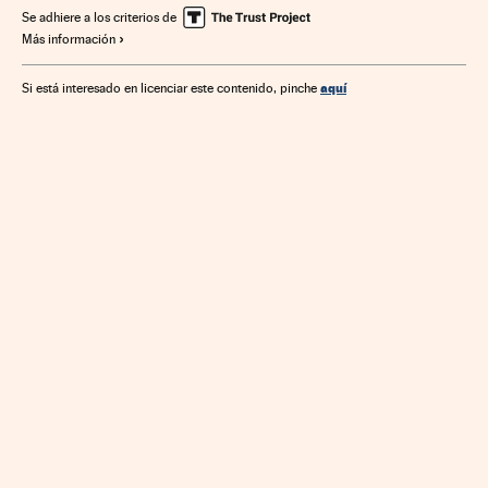
Empresas
Trabajo
Economía
Finanzas
Se adhiere a los criterios de
Más información
aquí
Si está interesado en licenciar este contenido, pinche