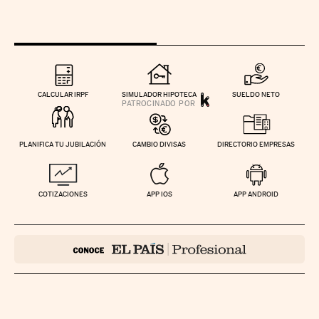
CALCULAR IRPF
SIMULADOR HIPOTECA
SUELDO NETO
PLANIFICA TU JUBILACIÓN
CAMBIO DIVISAS
DIRECTORIO EMPRESAS
COTIZACIONES
APP IOS
APP ANDROID