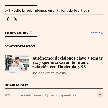
Recibe la mejor información en tu bandeja de entrada
Territorio Pyme Cinco Días en Facebook
Territorio Pyme Cinco Días en Twitter
IR A LOS COMENTARIOS
Normas
›
COMENTARIOS
MÁS INFORMACIÓN
Autónomo: decisiones clave a tomar
ya, y que marcarán tu futura
relación con Hacienda y SS
ROCÍO GONZÁLEZ
| MADRID
ARCHIVADO EN
IVA
Empleo autónomo
Pymes
Impuestos
Hacienda pública
Tributos
Empleo
Finanzas públicas