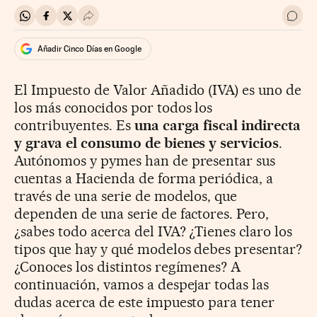
Compartir en Whatsapp
Compartir en Facebook
Compartir en Twitter
Desplegar Redes Sociales
Ir a 
Añadir Cinco Días en Google
El Impuesto de Valor Añadido (IVA) es uno de
los más conocidos por todos los
contribuyentes. Es
una carga fiscal indirecta
y grava el consumo de bienes y servicios
.
Autónomos y pymes han de presentar sus
cuentas a Hacienda de forma periódica, a
través de una serie de modelos, que
dependen de una serie de factores. Pero,
¿sabes todo acerca del IVA? ¿Tienes claro los
tipos que hay y qué modelos debes presentar?
¿Conoces los distintos regímenes? A
continuación, vamos a despejar todas las
dudas acerca de este impuesto para tener