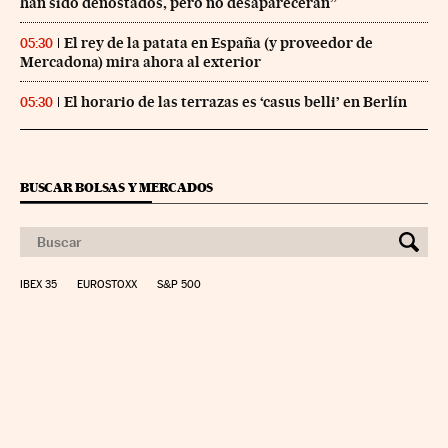
han sido denostados, pero no desaparecerán”
El rey de la patata en España (y proveedor de
05:30
Mercadona) mira ahora al exterior
El horario de las terrazas es ‘casus belli’ en Berlín
05:30
BUSCAR BOLSAS Y MERCADOS
IBEX 35
EUROSTOXX
S&P 500