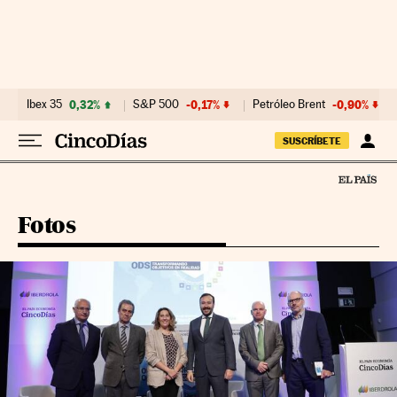
Ir al contenido
Ibex 35
0,32%
S&P 500
-0,17%
Petróleo Brent
-0,90%
SUSCRÍBETE
Fotos