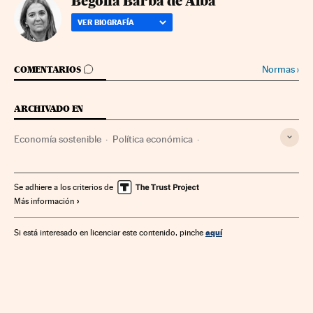
Begoña Barba de Alba
VER BIOGRAFÍA
IR A LOS COMENTARIOS
Normas
›
COMENTARIOS
ARCHIVADO EN
Economía sostenible
Política económica
Desarrollo sostenible
Economía
Medio ambiente
Se adhiere a los criterios de
Más información
aquí
Si está interesado en licenciar este contenido, pinche