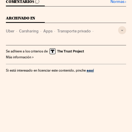
IR A LOS COMENTARIOS
Normas
›
COMENTARIOS
ARCHIVADO EN
Uber
Carsharing
Apps
Transporte privado
Transporte sostenible
Consumo colaborativo
Aplicaciones informáticas
Hábitos consumo
Coches
Se adhiere a los criterios de
Más información
Consumidores
Telefonía móvil multimedia
Vehículos
Software
Consumo
Telefonía móvil
Empresas
aquí
Si está interesado en licenciar este contenido, pinche
Informática
Tecnologías movilidad
Tecnología
Economía
Telecomunicaciones
Transporte
Comunicaciones
Industria
Ciencia