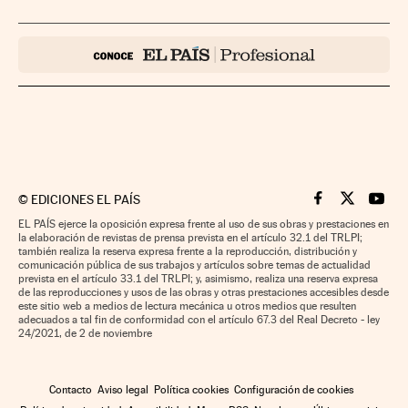
©
EDICIONES EL PAÍS
Cinco Días en F
Cinco Días e
Cinco 
EL PAÍS ejerce la oposición expresa frente al uso de sus obras y prestaciones en
la elaboración de revistas de prensa prevista en el artículo 32.1 del TRLPI;
también realiza la reserva expresa frente a la reproducción, distribución y
comunicación pública de sus trabajos y artículos sobre temas de actualidad
prevista en el artículo 33.1 del TRLPI; y, asimismo, realiza una reserva expresa
de las reproducciones y usos de las obras y otras prestaciones accesibles desde
este sitio web a medios de lectura mecánica u otros medios que resulten
adecuados a tal fin de conformidad con el artículo 67.3 del Real Decreto - ley
24/2021, de 2 de noviembre
Contacto
Aviso legal
Política cookies
Configuración de cookies