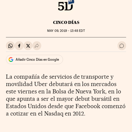
CINCO DÍAS
MAY
09, 2019 - 13:48
EDT
Compartir en Whatsapp
Compartir en Facebook
Compartir en Twitter
Desplegar Redes Sociales
Ir a 
Añadir Cinco Días en Google
La compañía de servicios de transporte y
movilidad Uber debutará en los mercados
este viernes en la Bolsa de Nueva York, en lo
que apunta a ser el mayor debut bursátil en
Estados Unidos desde que Facebook comenzó
a cotizar en el Nasdaq en 2012.