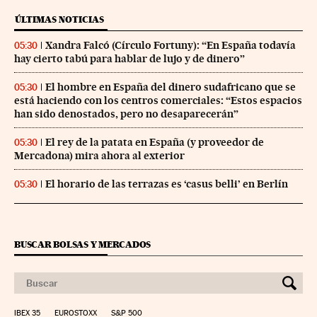
ÚLTIMAS NOTICIAS
Xandra Falcó (Círculo Fortuny): “En España todavía
05:30
hay cierto tabú para hablar de lujo y de dinero”
El hombre en España del dinero sudafricano que se
05:30
está haciendo con los centros comerciales: “Estos espacios
han sido denostados, pero no desaparecerán”
El rey de la patata en España (y proveedor de
05:30
Mercadona) mira ahora al exterior
El horario de las terrazas es ‘casus belli’ en Berlín
05:30
BUSCAR BOLSAS Y MERCADOS
IBEX 35
EUROSTOXX
S&P 500